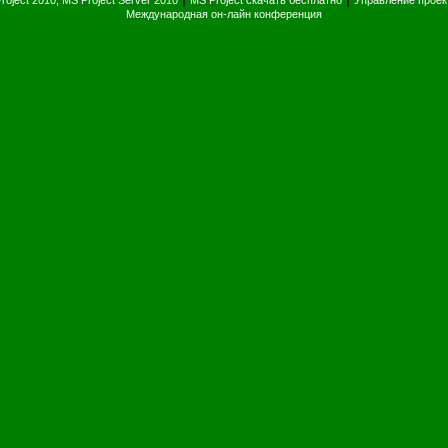
roject 2010, MS Project Server 2010
MS Project скачать бесплатно
Управление прое
Международная он-лайн конференция