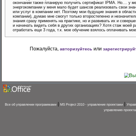
окончании также планирую получить сертификат IPMA. Но.... у м
энергокомпании у меня мало будет шансов реализовать свои знан
или услуг в компании нет. Поэтому мои будущие знания в област
компании), думаю мне смогут только второстепенно и незначител
знания сразу применять на практике, но и развивать их и совер
и начинать видеть себя в других организациях? Хотя стаж моей р
отработать еще 3 года, т.к. мое обучение взялось оплачивать мо
Пожалуйста,
или
авторизуйтесь
зарегистрируй
|
|
Все об управлении программами
MS Project 2010 - управление проектами
Управ
управлению проект