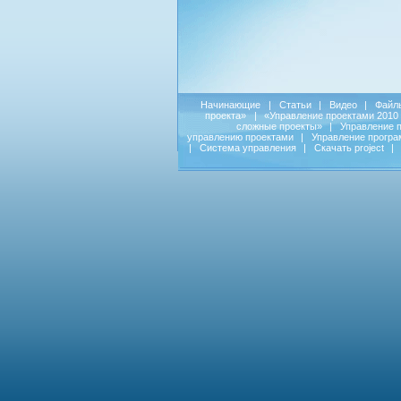
Начинающие
|
Статьи
|
Видео
|
Файл
проекта»
|
«Управление проектами 2010
сложные проекты»
|
Управление 
управлению проектами
|
Управление прогр
|
Система управления
|
Скачать project
|