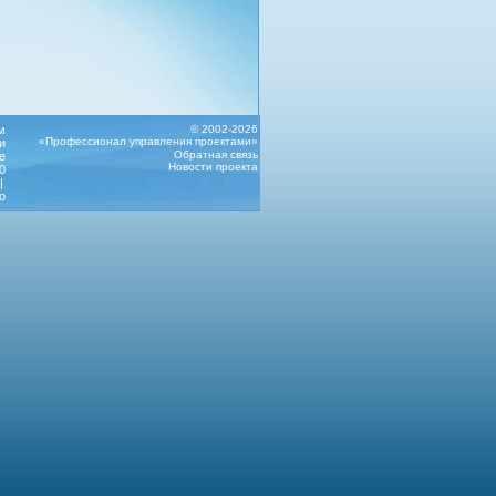
м
© 2002-2026
«Профессионал управления проектами»
и
Обратная связь
е
Новости проекта
0
|
о