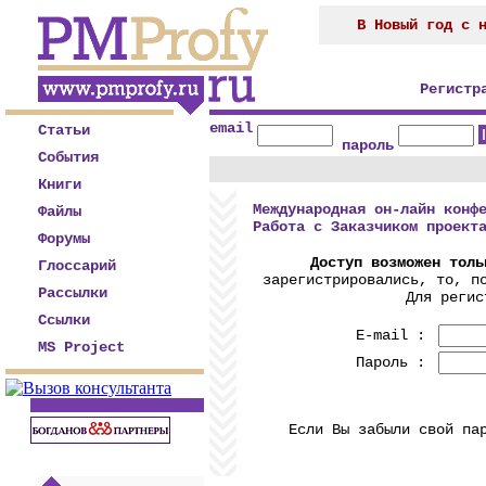
В Новый год с 
Регистр
email
Статьи
пароль
События
Книги
Международная он-лайн конф
Файлы
Работа с Заказчиком проект
Форумы
Доступ возможен толь
Глоссарий
зарегистрировались, то, п
Рассылки
Для реги
Ссылки
E-mail :
MS Project
Пароль :
Если Вы забыли свой па