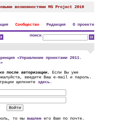
новыми возможностями MS Project 2010
ация
Сообщество
Редакция
О проекте
поиск
еренция «Управление проектами 2011.
а»
ко после авторизации.
Если Вы уже
ожалуйста, введите Ваш e-mail и пароль.
страции щелкните
здесь
.
роль, то мы
вышлем
его Вам по почте.