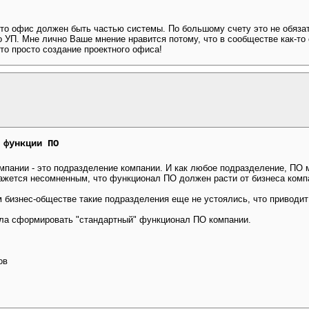
 что офис должен быть частью системы. По большому счету это не обяза
о УП. Мне лично Ваше мнение нравится потому, что в сообществе как-то
то просто создание проектного офиса!
 функции ПО
омпании - это подразделение компании. И как любое подразделение, ПО
ажется несомненным, что функционал ПО должен расти от бизнеса комп
м бизнес-обществе такие подразделения еще не устоялись, что приводи
ла сформировать "стандартный" функционал ПО компании.
ов