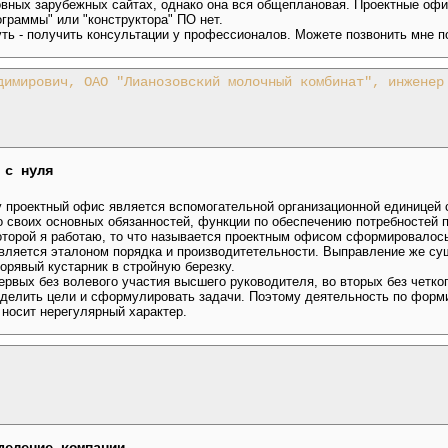
вных зарубежных сайтах, однако она вся общеплановая. Проектные офи
граммы" или "конструктора" ПО нет.
ь - получить консультации у профессионалов. Можете позвонить мне по 
димирович, ОАО "Лианозовский молочный комбинат", инженер
 с нуля
 проектный офис является вспомогательной организационной единицей 
своих основных обязанностей, функции по обеспечению потребностей п
которой я работаю, то что называется проектным офисом сформировалос
 является эталоном порядка и производитетельности. Выправление же с
орявый кустарник в стройную березку.
ервых без волевого участия высшего руководителя, во вторых без четко
еделить цели и сформулировать задачи. Поэтому деятельность по форм
 носит нерегулярный характер.