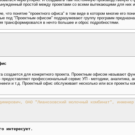
вынужденный простой между проектами со всеми вытекающими для них и
ие, что понятие "проектного офиса" в том виде в котором многие его по
рые под "Проектным офисом" подразумевают группу программ предназна
я трансформировался в нечто большее и оброс подробностями.
фис
кта создается для конкретного проекта. Проектным офисом нвзывают фу
 предоставляют профессиональный сервис УП - методики, аналитика, ан
нинги и т.д. Проектный офис обслуживает несколько или все проекты к
димирович, ОАО "Лианозовский молочный комбинат", инженер
го интересует.