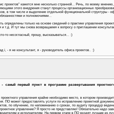
с проектов" кажется мне несколько странной... Речь, по моему мнению
ляющими этого внедрения станут процессы организационных преобразова
ков, в том числе и выделение отдельной функциональной структуры - оф
бязанностями и полномочиями...
ыть определены только на основе сведений о практике управления проек
 и т.д. И тут мы снова возвращаемя к вопросу о приглашении консультан
кто-то несогласный, прошу, высказываться... :)
 i, - я не консультант, я - руководитель офиса проектов.. :)
 - самый первый пункт в программе развертывания проетног
 проектного управления крайне необходимо место, в котором производи
ия. ПО может предоставлять услуги по исправлению проектной докумена
тов, по обучению, по напоминанию о сроках, по аудиту процедур ведения
проектное управление? Я просто не представляю! Обязательно надо зав
водителям и исполнителям. На первом этапе в ПО входят лучшие из луч