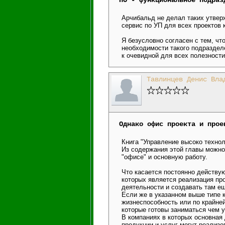
ПО - функциональное подраз
Арчибальд не делал таких утве
сервис по УП для всех проектов
Я безусловно согласен с тем, ч
необходимости такого подраздел
к очевидной для всех полезност
Тавлинцев Денис Вла
Однако офис проекта и прое
Книга "Управление высоко технол
Из содержания этой главы можно
"офисе" и основную работу.
Что касается постоянно действу
которых является реализация про
деятельности и создавать там е
Если же в указанном выше типе к
жизнеспособность или по крайне
которые готовы заниматься чем у
В компаниях в которых основная 
продукции и услуг могут реализо