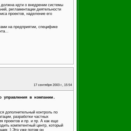
, должна идти о внедрении системы
ний, регламентации деятельности
иса проектов, наделение его
тами на предприятии, специфике
та...
17 сентября 2003 г., 15:54
о управления в компании.
тся дополнительный контроль по
тации, разработки частных
 проектов и пр. и пр. А как еще
одить компетентный центр, который
ших :) Это уже потом он