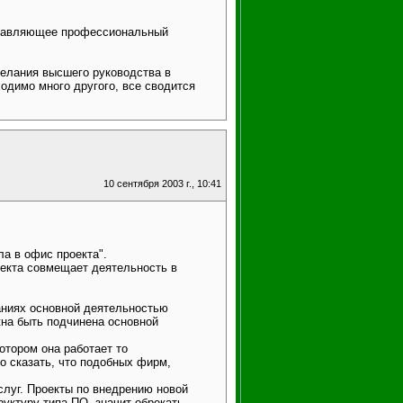
ставляющее профессиональный
желания высшего руководства в
одимо много другого, все сводится
10 сентября 2003 г., 10:41
ла в офис проекта".
оекта совмещает деятельность в
аниях основной деятельностью
жна быть подчинена основной
отором она работает то
о сказать, что подобных фирм,
слуг. Проекты по внедрению новой
уктуру типа ПО, значит обрекать