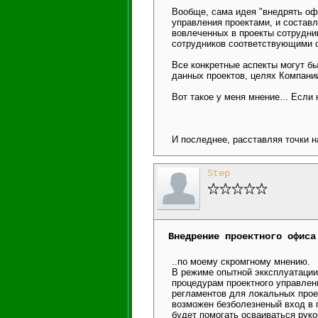
Вообще, сама идея "внедрять офи
управления проектами, и состав
вовлеченных в проекты сотрудни
сотрудников соответствующими о
Все конкретные аспекты могут б
данных проектов, целях Компании
Вот такое у меня мнение... Если 
И последнее, расставляя точки над
Step
Внедрение проектного офиса
..по моему скромгному мнению.
В режиме опытной экксплуатации
процедурам проектного управлен
регламентов для локальных проек
возможен безболезненый вход в 
будет помогать осваиваться руко