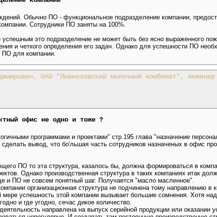
деление компании
рждений. Обычно ПО - функциональное подразделение компании, предо
 компании. Сотрудники ПО заняты на 100%.
то успешным это подразделение не может быть без ясно выраженного по
ения и четкого определения его задач. Однако для успешности ПО необх
и ПО для компании.
димирович, ОАО "Лианозовский молочный комбинат", инженер
ктный офис не одно и тоже ?
огичными программами и проектами" стр.195 глава "назначение персона
 сделать вывод, что бо'льшая часть сотрудников назначеных в офис пр
ющего ПО то эта структура, казалось бы, должна формироваться в комп
ектов. Однако производственная структура в таких компаниях итак дол
ще и ПО не совсем понятный шаг. Получается "масло масленное".
омпании организационная структура не подчинена тому направлению в к
й мере успешность этой компании вызывает большие сомнения. Хотя над
годно и где угодно, сечас дикое количество.
деятельность направлена на выпуск серийной продукции или оказании у
воваться нерегулярно. И создавать там постоянную производственую стр