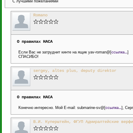
С лучшими пожеланиями
Romano
О правилах НАСА
Если Вас не затруднит кинте на ящик yav-roman@[
]
ссылка...
СПАСИБО!
sergey, altes plus, deputy direktor
О правилах НАСА
Конечно интересно. Мой E-mail: submarine-sv@[
], Сер
ссылка...
В.И. Куперштейн, ФГУП Адмиралтейские верфи