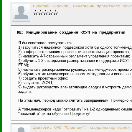
Николай Широков, начальник проектного офис
RE: Инициирование создания КСУП на предприятии
Я бы советовал поступать так:
1) заручиться надежной поддержкой хотя бы одного топ-менед
2) в сфере его влияния произвести инвентаризацию проектов;
3) написать 4-7-страничный регламент управления проектами;
4) обучить 1-2 сисадминов развертыванию и поддержке ИСУП 
EPM);
5) назначить распоряжением руководства менеджеров проекто
6) обучить этих менеджеров основам методологии и использо
7) создать проектный офис;
8) запустить ИСУП;
9) выдать руководству впечатляющие сводки и устроить демо
задачи.
На этом нач. период можно считать завершенным. Примерно н
А топ-менеджеров надо "отправить" на 1-2 однодневных семи
"посылайте" их на обучение Проджекту!
Дмитрий, ОАО "Славпак", координатор проект