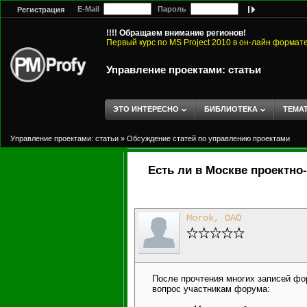
E-Mail
Пароль
Регистрация
!!!! Обращаем внимание регионов!
Первый курс по MS Project 2010 в он-лайн формат
Управление проектами: статьи
ЭТО ИНТЕРЕСНО
БИБЛИОТЕКА
ТЕМА
Управление проектами: статьи
»
Обсуждение статей по управлению проектами
Есть ли в Москве проектн
Morok, ОАО
После прочтения многих записей фо
вопрос участникам форума: