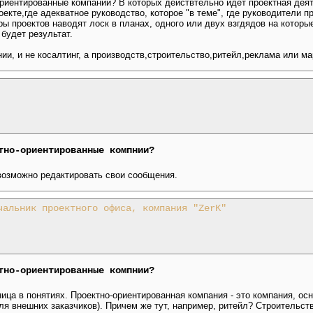
риентированные компании? В которых действтельно идёт проектная деят
екте,где адекватное руководство, которое "в теме", где руководители п
ы проектов наводят лоск в планах, одного или двух взгдядов на которые
 будет результат.
ии, и не косалтинг, а производств,строительство,ритейл,реклама или ма
тно-ориентированные компнии?
 возможно редактировать свои сообщения.
чальник проектного офиса, компания "ZerK"
тно-ориентированные компнии?
ница в понятиях. Проектно-ориентированная компания - это компания, о
ля внешних заказчиков). Причем же тут, например, ритейл? Строительств