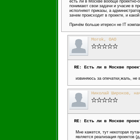
есть ли в Москве вообще проектно-о
понимают свои задачи и учасие в про
исполняют приказы, а администратор
зачем происходит в проекте, и какой
Причём больше итересн не IT компан
Morok, ОАО
RE: Есть ли в Москве проек
извиняюсь за опечатки,жаль, не
Николай Широков, на
RE: Есть ли в Москве проек
Мне кажется, тут некоторая пута
является реализация проектов (д