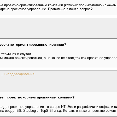
не проектно-ориентированные компании (которых полным-полно - скажем,
едрено проектное управление. Правильно я понял вопрос?
роектно-ориентированные компнии?
в терминах и спутал.
и можно ориентироваться, а на какие не стоит,так как проектное управл
 IT-подразделения
ве проектно-ориентированные компнии?
иде проектное управление - в сфере ИТ. Это и разработчики софта, и 
ях вроде IBS, StepLogic, TopS BI и т.д. Кстати, они же и проектно-ориен