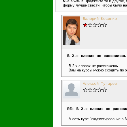
мне вбить в Проджекте то и другое,
форму лучше свести, чтобы было н
Валерий Косенко
В 2-х словах не расскажешь
В 2-х словах не расскажешь...
Вам на курсы нужно сходить по э
Алексей Тугарев
RE: В 2-х словах не расска
А есть курс "бюджетирование в M