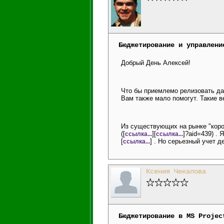
Бюджетирование и управлени
Добрый День Алексей!
Что бы приемлемо релизовать да
Вам также мало помогут. Такие 
Из существующих на рынке "коро
([
][
]?aid=439) .
ссылка...
ссылка...
[
] . Но серьезный учет 
ссылка...
Ксения Чекалова
Бюджетирование в MS Projec