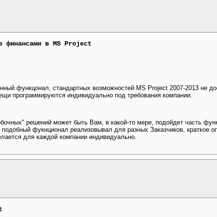
е финансами в MS Project
нный функцонал, стандартных возможностей MS Project 2007-2013 не до
вещи программируются индивидуально под требования компании.
бочных" решений может быть Вам, в какой-то мере, подойдет часть фун
 Я подобный фукнционал реализовывал для разных Заказчиков, краткое о
делается для каждой компании индивидуально.
t