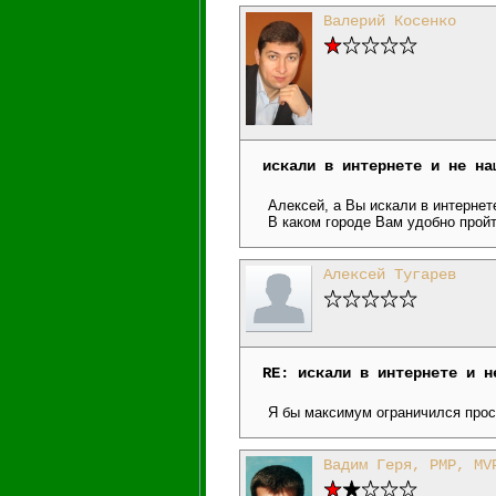
Валерий Косенко
искали в интернете и не на
Алексей, а Вы искали в интернете
В каком городе Вам удобно пройт
Алексей Тугарев
RE: искали в интернете и н
Я бы максимум ограничился прос
Вадим Геря, PMP, MV