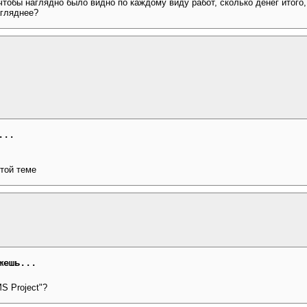
 чтобы наглядно было видно по каждому виду работ, сколько денег итого
агляднее?
...
той теме
жешь...
S Project"?