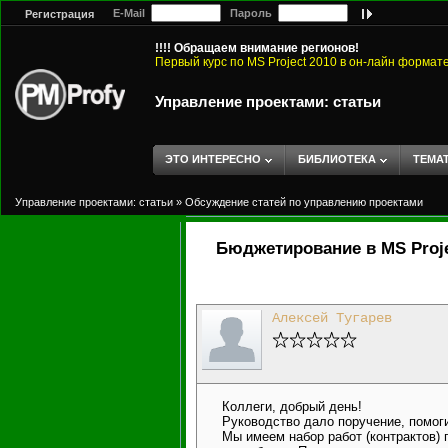
E-Mail
Пароль
Регистрация
!!!! Обращаем внимание регионов!
Первый курс по MS Project 2010 в он-лайн формат
Управление проектами: статьи
ЭТО ИНТЕРЕСНО
БИБЛИОТЕКА
ТЕМА
Управление проектами: статьи
»
Обсуждение статей по управлению проектами
Бюджетирование в MS Proj
Алексей Тугарев
Коллеги, добрый день!
Руководство дало поручение, помоги
Мы имеем набор работ (контрактов) 