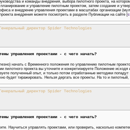
руководства и команды внедрения, выбора пилотного проекта, на которо
, планирование и управление пилотным проектом, затем создание и утве
 офиса и внедрение управления проектами в масштабах организации (мул
проекта внедрения можете посмотреть в разделе Публикации на сайте [
с
Генеральный директор Spider Technologies
темы управления проектами - с чего начать?
олезно) начать с Временного положения по управлению пилотным проект
ии пилотного проекта вы уточните и конкретизируете Положение исходя 
ьзуете полученный опыт, и только потом отработанные методики попаду
жно будет тиражировать. Нельзя дергать все проекты. На то и пилотный,
Генеральный директор Spider Technologies
темы управления проектами - с чего начать?
тите. Научиться управлять проектами, или проверить, насколько компет