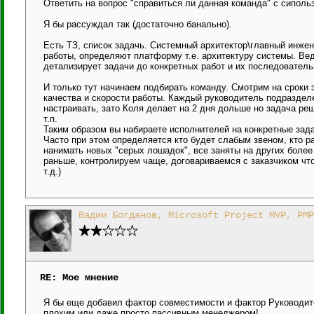
Ответить на вопрос "справиться ли данная команда" с сипо
Я бы рассуждал так (достаточно банально).
Есть ТЗ, список задачь. Системный архитектор\главный инжен
работы, определяют платформу т.е. архитектуру системы. Вед
детализирует задачи до конкретных работ и их последователь
И только тут начинаем подбирать команду. Смотрим на сроки 
качества и скорости работы. Каждый руководитель подраздел
настраивать, зато Коля делает на 2 дня дольше но задача ре
т.п.
Таким образом вы набираете исполнителей на конкретные зада
Часто при этом определяется кто будет слабым звеном, кто ра
нанимать новых "серых лошадок", все заняты на других более
раньше, контролируем чаще, договариваемся с заказчиком чт
т.д.)
Вадим Богданов, Microsoft Project MVP, PMP
RE: Мое мнение
Я бы еще добавил фактор совместимости и фактор Руководит
плохим или даже просто пассивным менеджером!