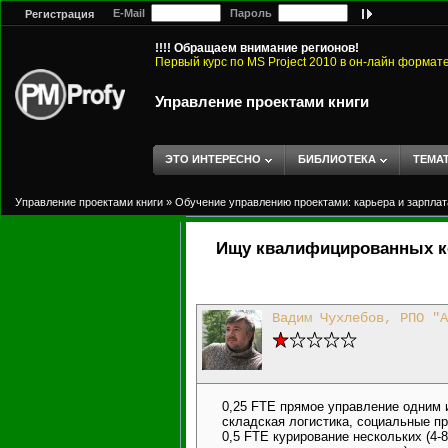
E-Mail
Пароль
Регистрация
!!!! Обращаем внимание регионов!
Первый курс по MS Project 2010 в он-лайн формат
Управление проектами книги
ЭТО ИНТЕРЕСНО
БИБЛИОТЕКА
ТЕМА
Управление проектами книги
»
Обучение управлению проектами: карьера и зарплат
Ищу квалифицированных к
Вадим Чухлебов, РПО "А
0,25 FTE прямое управление одним и
складская логистика, социальные пр
0,5 FTE курирование нескольких (4-