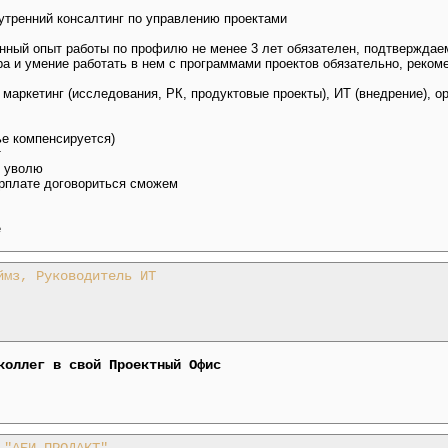
нутренний консалтинг по управлению проектами
нный опыт работы по профилю не менее 3 лет обязателен, подтвержда
ра и умение работать в нем с программами проектов обязательно, реко
 маркетинг (исследования, РК, продуктовые проекты), ИТ (внедрение), 
ье компенсируется)
т
- уволю
арплате договориться сможем
е
ймз, Руководитель ИТ
коллег в свой Проектный Офис