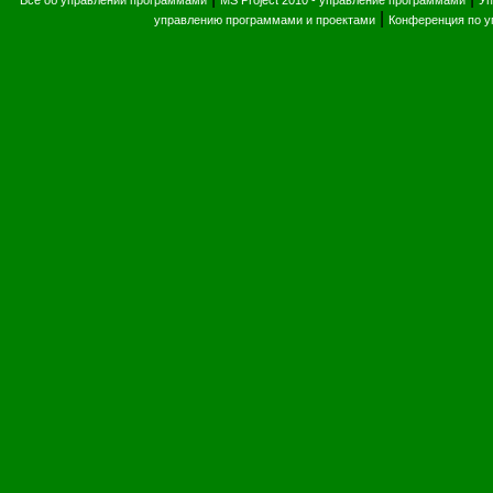
Все об управлении программами
MS Project 2010 - управление программами
Уп
|
управлению программами и проектами
Конференция по 