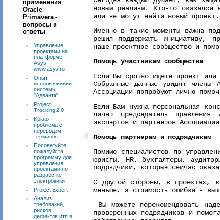
Сегодня каждый думает, как защи
применения
новым реалиям. Кто-то оказался 
Oracle
или не могут найти новый проект.
Primavera -
вопросы и
Именно в такие моменты важна под
ответы
решил поддержать инициативу, п
Управление
наше проектное сообщество и помо
проектами на
платформе
Помощь участникам сообщества
Asys
www.asys.ru
Если Вы срочно ищете проект или
Опыт
Собранные данные увидят члены А
использования
системы
Ассоциации попробуют лично помоч
"Адванта"
Project
Если Вам нужна персональная кон
Tracking 2.0
лично председатель правления 
Kplato -
экспертов и партнеров Ассоциации
проблема с
переводом
Помощь партнерам и подрядчикам
терминов
Посоветуйте,
Помимо специалистов по управлен
пожалуйста,
программу для
юристы, HR, бухгалтеры, аудитор
управления
подрядчики, которые сейчас оказа
проектами по
разработке
электроники
С другой стороны, в проектах, к
меньше, а стоимость ошибки - выш
Project Expert
Анализ
Вы можете порекомендовать над
требований,
рисков,
проверенных подрядчиков и помог
дефектов итп в