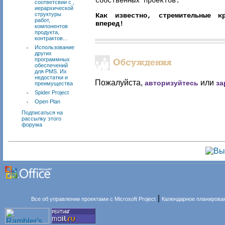
собственных проектов.
соответсвии с ,
иерархической
структуры
Как известно, стремительные к
работ,
вперед!
компонентов
продукта,
контрактов...
Использование
других
программных
обеспечений
для PMS. Их
недостатки и
Пожалуйста,
или
авторизуйтесь
за
преимущества
Spider Project
Open Plan
Подписаться на
рассылку этого
форума
|
Все об управлении проектами с Microsoft Project
Календарное планирова