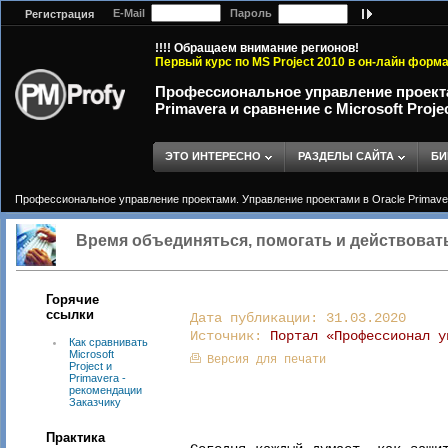
E-Mail
Пароль
Регистрация
!!!! Обращаем внимание регионов!
Первый курс по MS Project 2010 в он-лайн форм
Профессиональное управление проекта
Primavera и сравнение с Microsoft Proje
ЭТО ИНТЕРЕСНО
РАЗДЕЛЫ САЙТА
БИ
Профессиональное управление проектами. Управление проектами в Oracle Primavera 
Время объединяться, помогать и действоват
Горячие
ссылки
Дата публикации: 31.03.2020
Источник:
Портал «Профессионал у
Как сравнивать
Microsoft
Версия для печати
Project и
Primavera -
рекомендации
Заказчику
Практика