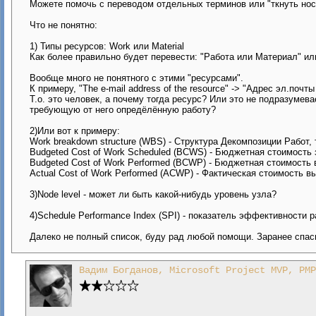
Можете помочь с переводом отдельных терминов или "ткнуть нос
Что не понятно:
1) Типы ресурсов: Work или Material
Как более правильно будет перевести: "Работа или Материал" ил
Вообще много не понятного с этими "ресурсами".
К примеру, "The e-mail address of the resource" -> "Адрес эл.почт
Т.о. это человек, а почему тогда ресурс? Или это не подразумева
требующую от него опредёлённую работу?
2)Или вот к примеру:
Work breakdown structure (WBS) - Структура Декомпозиции Работ
Budgeted Cost of Work Scheduled (BCWS) - Бюджетная стоимость
Budgeted Cost of Work Performed (BCWP) - Бюджетная стоимость
Actual Cost of Work Performed (ACWP) - Фактическая стоимость 
3)Node level - может ли быть какой-нибудь уровень узла?
4)Schedule Performance Index (SPI) - показатель эффективности 
Далеко не полный список, буду рад любой помощи. Заранее спас
Вадим Богданов, Microsoft Project MVP, PMP