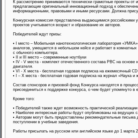
К рассмотрению принимаются технически грамотные проекты от 
предлагающие оригинальный инновационный подход к обеспечен
информационными, правовыми и иными ресурсами. Должна присут
Конкурсная комиссия представлена выдающимися российскими у
проектов учитывается возраст и образование их авторов.
Победителей ждут призы:
• I место – Мобильная нанотехнологическия лаборатория «УМКА»
аналогов, умещается в небольшом кейсе и работает в комнатных
с обычного компьютера.
• II и III место – современные ноутбуки
• IV - V места - комплект отечественного состава РВС на основ
двигателя.
• VI - X места - бесплатная годовая подписка на ежемесячный C
• I – Х места - бесплатная годовая подписка на журнал «Наука и 
Состав спонсоров и призовой фонд Конкурса находятся в процес
присоединиться к поддержке конкурса, о чем будет упомянуто в 
Кроме того:
• Победителей также ждет возможность практической реализации 
• Наиболее интересные работы будут опубликованы на ведущих с
• Авторам могут быть предоставлены рекомендательные письма 
поступлении в учебные заведения.
Работы присылать на русском или английском языке до 1 марта 20