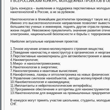
II ВСЕРОССИЙСКИЙ КОНКУРС МОЛОДЕЖНЫХ ПРОЕКТОВ В О
Цель конкурса – выявление и поддержка перспективных молодых
нанотехнологий в России, а не за рубежом.
Нанотехнологии в ближайшем десятилетии произведут такую же р
Именно это высокотехнологичное направление позволяет вывести 
большинство ученых и инженеров, поднять другие отрасли промы
жизни людей. Невозможно преувеличить значение развития отеч
электроники, национальной безопасности и борьбы с терроризмом
Наиболее актуальные направления проектов:
1.Точное изучение атомно-молекулярного строения вещества;
2.Поведение наночастиц и наноструктур в органических и неорган
3.Перспективные наноматериалы для автомобилестроения и авиа
4.Нанометрология;
5.Микро- и наноэлектромеханика;
6.Нанотехнологии в энергетике;
7.Наноэлектроника и квантовые вычисления;
8.Нанофотоника, лазеры и оптоэлектроника на новых физических
9.Управление синтезом нанообъектов, методы молекулярной сбор
10.Нанобиотехнология и наномедицина;
11.Имплантанты и нейротехнологические интерфейсы;
12.Программное обеспечение и алгоритмы для наноинструментов
13.Нанотехнологии для внедрения на промышленных предприяти
В конкурсе могут принять участие школьники, студенты, молодые
СНГ.