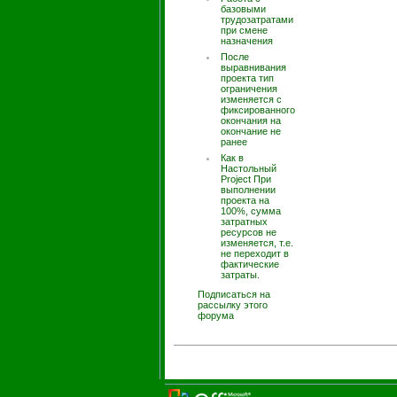
базовыми
трудозатратами
при смене
назначения
После
выравнивания
проекта тип
ограничения
изменяется с
фиксированного
окончания на
окончание не
ранее
Как в
Настольный
Project При
выполнении
проекта на
100%, сумма
затратных
ресурсов не
изменяется, т.е.
не переходит в
фактические
затраты.
Подписаться на
рассылку этого
форума