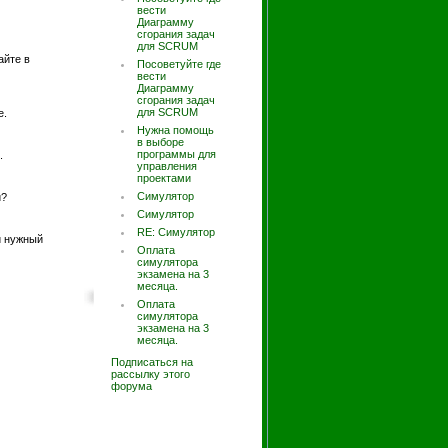
вести
Диаграмму
сгорания задач
для SCRUM
айте в
Посоветуйте где
вести
Диаграмму
сгорания задач
для SCRUM
е.
Нужна помощь
в выборе
программы для
.
управления
проектами
Симулятор
и?
Симулятор
RE: Симулятор
и нужный
Оплата
симулятора
экзамена на 3
месяца.
Оплата
симулятора
экзамена на 3
месяца.
Подписаться на
рассылку этого
форума