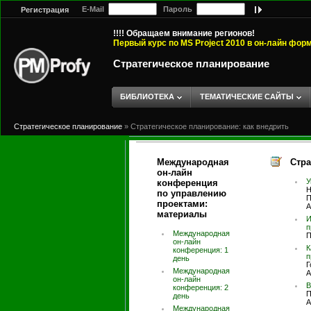
E-Mail
Пароль
Регистрация
!!!! Обращаем внимание регионов!
Первый курс по MS Project 2010 в он-лайн фор
Стратегическое планирование
БИБЛИОТЕКА
ТЕМАТИЧЕСКИЕ САЙТЫ
Стратегическое планирование
»
Стратегическое планирование: как внедрить
Международная
Стра
он-лайн
У
конференция
Н
по управлению
П
проектами:
А
материалы
И
п
Международная
П
он-лайн
К
конференция: 1
п
день
Г
Международная
А
он-лайн
В
конференция: 2
П
день
А
Международная