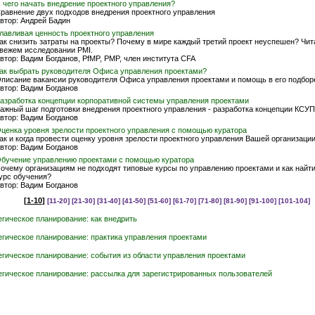
 чего начать внедрение проектного управления?
равнение двух подходов внедрения проектного управления
втор: Андрей Бадин
лавливая ценность проектного управления
ак снизить затраты на проекты? Почему в мире каждый третий проект неуспешен? Чит
вежем исследовании PMI.
втор: Вадим Богданов, PfMP, PMP, член института CFA
ак выбрать руководителя Офиса управления проектами?
писание вакансии руководителя Офиса управления проектами и помощь в его подбор
втор: Вадим Богданов
азработка концепции корпоративной системы управления проектами
ажный шаг подготовки внедрения проектного управления - разработка концепции КСУП
втор: Вадим Богданов
ценка уровня зрелости проектного управления с помощью куратора
ак и когда провести оценку уровня зрелости проектного управления Вашей организаци
втор: Вадим Богданов
бучение управлению проектами с помощью куратора
очему организациям не подходят типовые курсы по управлению проектами и как найт
урс обучения?
втор: Вадим Богданов
[
1-10
]
[11-20]
[21-30]
[31-40]
[41-50]
[51-60]
[61-70]
[71-80]
[81-90]
[91-100]
[101-104]
егическое планирование: как внедрить
егическое планирование: практика управления проектами
егическое планирование: события из области управления проектами
егическое планирование: рассылка для зарегистрированных пользователей