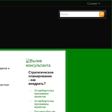
Ссылки
данов и
Стратегическое
планирование
- как
внедрить?
чистка»
Устав/Карточка
программы
проектов
Устав/Карточка
программы
проектов
Посоветуйте где