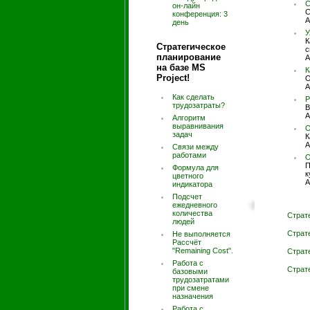
С
он-лайн
С
конференция: 3
А
день
У
К
Стратегическое
с
планирование
А
на базе MS
К
Project!
О
А
Как сделать
Р
трудозатраты?
В
А
Алгоритм
выравнивания
О
задач
К
А
Связи между
работами
О
П
Формула для
к
цветного
А
индикатора
Подсчет
ежедневного
количества
Страт
людей
Страт
Не выполняется
Рассчёт
"Remaining Cost".
Страт
Работа с
Страт
базовыми
трудозатратами
при смене
назначения
Работа с