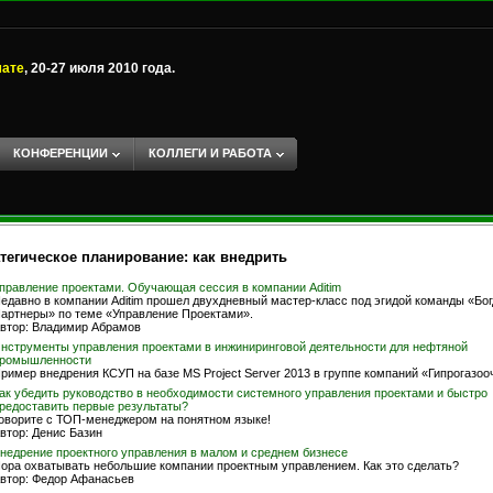
мате
, 20-27 июля 2010 года.
КОНФЕРЕНЦИИ
КОЛЛЕГИ И РАБОТА
тегическое планирование: как внедрить
правление проектами. Обучающая сессия в компании Aditim
едавно в компании Aditim прошел двухдневный мастер-класс под эгидой команды «Бог
артнеры» по теме «Управление Проектами».
втор: Владимир Абрамов
нструменты управления проектами в инжиниринговой деятельности для нефтяной
ромышленности
ример внедрения КСУП на базе MS Project Server 2013 в группе компаний «Гипрогазоо
ак убедить руководство в необходимости системного управления проектами и быстро
редоставить первые результаты?
оворите с ТОП-менеджером на понятном языке!
втор: Денис Базин
недрение проектного управления в малом и среднем бизнесе
ора охватывать небольшие компании проектным управлением. Как это сделать?
втор: Федор Афанасьев