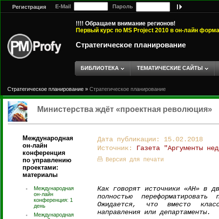
E-Mail
Пароль
Регистрация
!!!! Обращаем внимание регионов!
Первый курс по MS Project 2010 в он-лайн форм
Стратегическое планирование
БИБЛИОТЕКА
ТЕМАТИЧЕСКИЕ САЙТЫ
Стратегическое планирование
»
Стратегическое планирование
Министерства ждёт «проектная революция»
Международная
Дата публикации: 15.02.2018
он-лайн
Источник:
Газета "Аргументы нед
конференция
по управлению
Версия для печати
проектами:
материалы
Как говорят источники «АН» в д
Международная
он-лайн
полностью переформатировать
конференция: 1
Ожидается, что вместо класс
день
направления или департаменты.
Международная