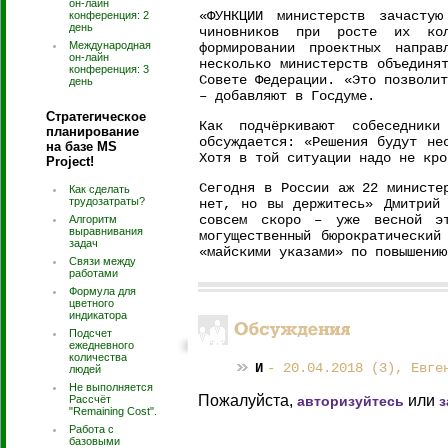
он-лайн
«ФУНКЦИИ министерств зачасту
конференция: 2
день
чиновников при росте их ко
Международная
формировании проектных напра
он-лайн
несколько министерств объединя
конференция: 3
Совете Федерации. «Это позволи
день
– добавляют в Госдуме.
Стратегическое
Как подчёркивают собеседник
планирование
обсуждается: «Решения будут не
на базе MS
Хотя в той ситуации надо не кро
Project!
Сегодня в России аж 22 министе
Как сделать
трудозатраты?
нет, но вы держитесь» Дмитрий
совсем скоро – уже весной эт
Алгоритм
выравнивания
могущественный бюрократический
задач
«майскими указами» по повышению
Связи между
работами
Формула для
цветного
индикатора
Подсчет
ежедневного
количества
И
- 20.04.2018 (3), Евге
людей
Не выполняется
Пожалуйста,
или
Рассчёт
авторизуйтесь
з
"Remaining Cost".
Работа с
базовыми