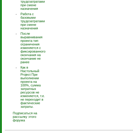
трудозатратами
при смене
назначения
Работа с
базовыми
трудозатратами
при смене
назначения
После
выравнивания
проекта тип
ограничения
изменяется с
фиксированного
окончания на
окончание не
ранее
Как в
Настольный
Project При
выполнении
проекта на
100%, сумма
затратных
ресурсов не
изменяется, т.е.
не переходит в
фактические
затраты.
Подписаться на
рассылку этого
форума