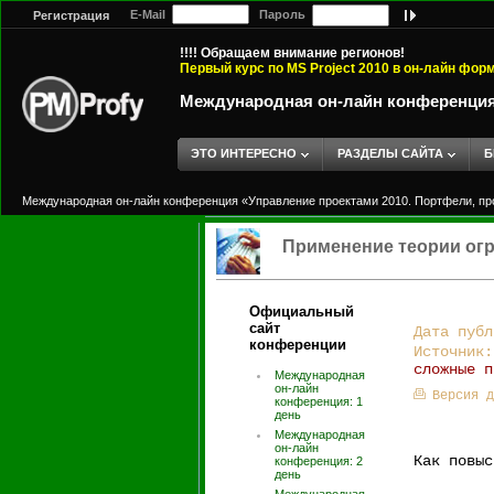
E-Mail
Пароль
Регистрация
!!!! Обращаем внимание регионов!
Первый курс по MS Project 2010 в он-лайн фор
Международная он-лайн конференция
ЭТО ИНТЕРЕСНО
РАЗДЕЛЫ САЙТА
Б
Международная он-лайн конференция «Управление проектами 2010. Портфели, п
Применение теории ог
Официальный
сайт
Дата публ
конференции
Источник
сложные п
Международная
он-лайн
Версия д
конференция: 1
день
Международная
он-лайн
Как повыс
конференция: 2
день