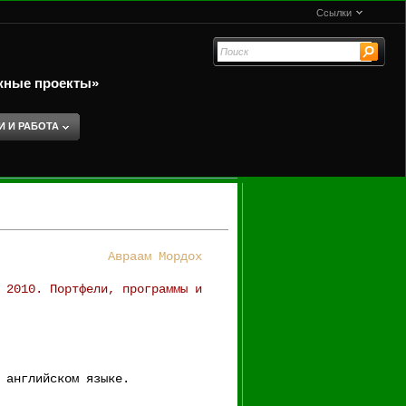
Ссылки
жные проекты»
И И РАБОТА
Авраам Мордох
 2010. Портфели, программы и
 английском языке.