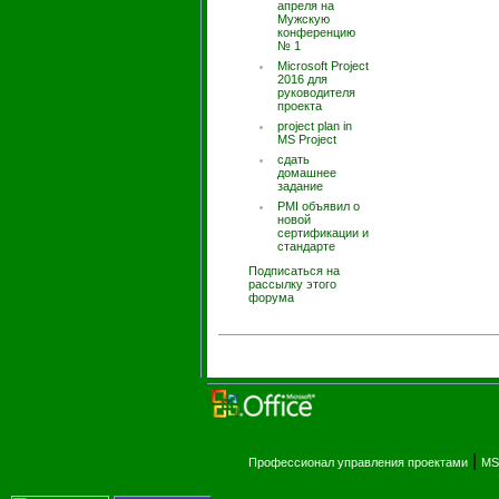
апреля на
Мужскую
конференцию
№ 1
Microsoft Project
2016 для
руководителя
проекта
project plan in
MS Project
сдать
домашнее
задание
PMI объявил о
новой
сертификации и
стандарте
Подписаться на
рассылку этого
форума
|
Профессионал управления проектами
MS 