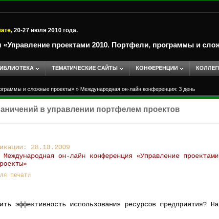
мате
, 20-27 июля 2010 года.
 «Управление проектами 2010. Портфели, программы и сло
ИБЛИОТЕКА
ТЕМАТИЧЕСКИЕ САЙТЫ
КОНФЕРЕНЦИИ
КОЛЛЕГ
рограммы и сложные проекты»
»
Международная он-лайн конференция: 3 день
раничений в управлении портфелем проектов
икации: 28.10.2009
:
Международная он-лайн конференция «Управление проектами
роекты»
ля печати
ить эффективность использования ресурсов предприятия? На