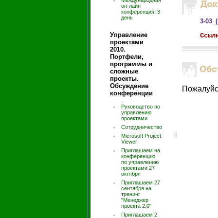
Международная
он-лайн
конференция: 3
день
3-03_
Управление
Ссыл
проектами
2010.
Портфели,
программы и
сложные
проекты.
Обсуждение
Пожалуйс
конференции
Руководство по
управлению
проектами
Сотрудничество
Microsoft Project
Viewer
Приглашаем на
конференцию
по управлению
проектами 27
октября
Приглашаем 27
сентября на
тренинг
"Менеджер
проекта 2.0"
Приглашаем 2