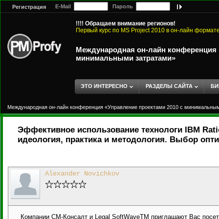
E-Mail
Пароль
Регистрация
!!!! Обращаем внимание регионов!
Первый курс по MS Project 2010 в он-лайн формат
Международная он-лайн конференция «
минимальными затратами»
ЭТО ИНТЕРЕСНО
РАЗДЕЛЫ САЙТА
БИ
Международная он-лайн конференция «Управление проектами 2010 с минимальны
Эффективное использование технологи IBM Ratio
идеология, практика и методология. Выбор оп
Alexander Novichkov
Компании СМ-Консалт и Legal SoftWaveTM приглашают Вас посет