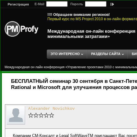
E-Mail
Пароль
Регистрация
!!!! Обращаем внимание регионов!
Первый курс по MS Project 2010 в он-лайн формат
Международная он-лайн конференция «
минимальными затратами»
ЭТО ИНТЕРЕСНО
РАЗДЕЛЫ САЙТА
БИ
Международная он-лайн конференция «Управление проектами 2010 с минимальны
БЕСПЛАТНЫЙ семинар 30 сентября в Санкт-Пете
Rational и Microsoft для улучшения процессов р
Alexander Novichkov
Компании СМ-Консалт и Legal SoftWaveTM приглашают Вас пос