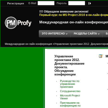
E-Mail
Пароль
Регистрация
!!!! Обращаем внимание регионов!
Первый курс по MS Project 2010 в он-лайн фор
Международная он-лайн конференция 
ЭТО ИНТЕРЕСНО
РАЗДЕЛЫ САЙТА
Б
Международная он-лайн конференция «Управление проектами 2012. Документиров
Управление
М
проектами 2012.
Документирование
проекта.
Обсуждение
конференции
Руководство по
управлению
проектами
Сотрудничество
Microsoft Project
Viewer
Приглашаем на
конференцию по