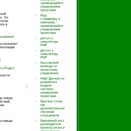
занимающейся
управлением
проектами
ской
Ищу
х. Он
стажировку в
атегии
компании,
ого в
занимающейся
управлением
проектами
льзовании
доступ к
симулятору
ассказывает
PMP
матизации.
Доступ к
симулятору
РМР
с
Бесплатный
вебинар по
 и Project
проектному
управлению
льности
Help! Диплом по
разработке
модели
системы
управления
проектами
как новом
Круглые столы
йствий,
как
нии-
дополнительное
обучение
сотрудников
Карьерный рост
астникам
руководителя
проекта (итоги и