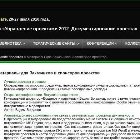
мате
, 20-27 июля 2010 года.
«Управление проектами 2012. Документирование проекта»
ИБЛИОТЕКА
ТЕМАТИЧЕСКИЕ САЙТЫ
КОНФЕРЕНЦИИ
КОЛЛЕГ
ание проекта»
»
Материалы для Заказчиков и спонсоров проектов
атериалы для Заказчиков и спонсоров проектов
Лучшие доклады и секции
Определены по опросам среди участников конференции лучшие докладчики, а такж
потоки конференции. Определены самые посещаемые доклады.
Открытие конференции. Вступительное слово
Генеральный директор «Богданов и партнеры» Вадим Богданов, приветствует участ
конференции и знакомит их с целями и особенностями конференции. Особо отмеч
интерактивные мероприятия.
Автор: Вадим Богданов
Аналитика бизнеса компании и ее связь с результатами проектной деятельности
В презентации и видеоролике по представленному меню системы кнопочных отчето
встроенной в MS Project, речь идет о задержках выполнения, оценки рисков задач и
выполнения задач проектов в целом. Система рассматривается как быстрый и опе
инструмент менеджера проекта (3-5 минут для отчетов в формате MS Word) и мене
портфеля проектов в части подготовки данных для приоритезации ресурсов по пор
проектов. Система также проверяет на корректность базовые настройки планирова