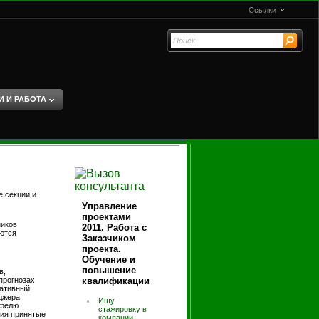
Ссылки
И И РАБОТА
е секции и
Управление
проектами
ников
2011. Работа с
аются
Заказчиком
проекта.
Обучение и
повышение
в,
 прогнозах
квалификации
ративный
джера
Ищу
тфелю
стажировку в
ния принятые
компании,