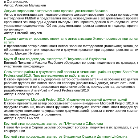
в Организации.
Автор: Алексей Малышкин
Документирование экстремального проекта: достижение баланса
Автор в презентации дает краткое описание документирования проекта по классиче
методологии PMBoK и представляет поход, исповедуемый в экстремальных проекта
сравнивает эти подходы и делает выводы: План проекта должен быть подчинен стр
управления содержанием. Объем документации проекта зависит от подхода, принят
организации.
Автор: Евгений Пикулев
Подход к документированию проекта по автоматизации бизнес-процессов при испо
scrum
В презентации автор в описывает использование методологии (framework) scrum, р
об основных понятиях, содержании и документировании при ведении проектов авто
Автор: Максим Якубович
Круглый стол по докладам экспертов Е.Пикулева и М.Якубовича
Евгений Пикулев и Максим Якубович обсуждают вопросы, поднятые в их докладах, 
участникам конференции.
Совместная работа с документацией проекта и отчетность рабочих групп: SharePoint
Professional 2010. Простые возможности работы вместе!
В своей презентации и видеоролике автор останавливается на особенностях деяте
рабочих группах без использования сервера (совместный доступ, отчетность, веб-
редактирование и пр.), раскрывает идеологию работы, преимущества, заложенные
разработчиками SharePoint и Project Professional 2010.
Автор: Павел Чучанов
Мини-внедрение Microsoft Project 2010. Управление проектной документацией
В своей презентации автор рассказывает о мини-внедрении Microsoft Project 2010, 
продукте компании, показывает функционал продукта, кратко описывает порядок де
акцентирует внимание на управление документацией проекта с точки зрения компа
партнера, внедряющей это решение.
Автор: Сергей Быхлов
Круглый стол по докладам экспертов П.Чучанова и С.Быхлова
Павел Чучанов и Сергей Быхлов обсуждают вопросы, поднятые в их докладах, с уч
конференции.
Круглый стол по докладам экспертов Владимира Судака и Дмитрия Шибикина