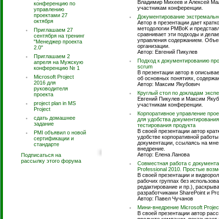
Владимир Михеев и Алексей Мал
конференцию по
участникам конференции.
управлению
проектами 27
Документирование экстремально
октября
Автор в презентации дает кратк
методологии PMBoK и представл
Приглашаем 27
сравнивает эти подходы и дела
сентября на тренинг
управления содержанием. Объем
"Менеджер проекта
организации.
2.0"
Автор: Евгений Пикулев
Приглашаем 2
Подход к документированию про
апреля на Мужскую
scrum
конференцию № 1
В презентации автор в описывае
Microsoft Project
об основных понятиях, содержа
2016 для
Автор: Максим Якубович
руководителя
Круглый стол по докладам эксп
проекта
Евгений Пикулев и Максим Якуб
project plan in MS
участникам конференции.
Project
Корпоративное управление проек
сдать домашнее
для удобства документирования
задание
тестирования продукта
В своей презентации автор кратк
PMI объявил о новой
удобстве корпоративной работы
сертификации и
документации, ссылаясь на мне
стандарте
внедрение.
Автор: Елена Ланова
Подписаться на
рассылку этого форума
Совместная работа с документаци
Professional 2010. Простые воз
В своей презентации и видеоро
рабочих группах без использова
редактирование и пр.), раскры
разработчиками SharePoint и Proj
Автор: Павел Чучанов
Мини-внедрение Microsoft Proje
В своей презентации автор расск