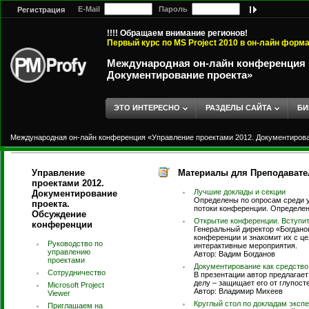
E-Mail
Пароль
Регистрация
!!!! Обращаем внимание регионов!
Первый курс по MS Project 2010 в он-лайн форм
Международная он-лайн конференция «
Документирование проекта»
ЭТО ИНТЕРЕСНО
РАЗДЕЛЫ САЙТА
БИ
Международная он-лайн конференция «Управление проектами 2012. Документирова
Управление
Материалы для Преподавате
проектами 2012.
Лучшие доклады и секции
Документирование
Определены по опросам среди у
проекта.
потоки конференции. Определе
Обсуждение
Открытие конференции. Вступи
конференции
Генеральный директор «Богдано
конференции и знакомит их с ц
Руководство по
интерактивные мероприятия.
управлению
Автор: Вадим Богданов
проектами
Документирование как средство
Сотрудничество
В презентации автор предлагает
делу – защищает его от глупост
Microsoft Project
Автор: Владимир Михеев
Viewer
Круглый стол по докладам эксп
Приглашаем на