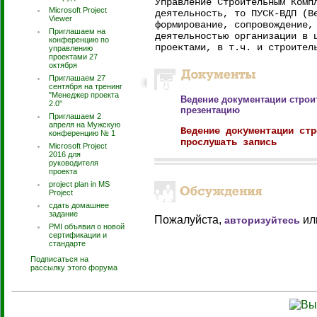
Управление Строительным Комп
Microsoft Project
деятельность, то ПУСК-ВДП (В
Viewer
формирование, сопровождение,
Приглашаем на
деятельностью организации в 
конференцию по
проектами, в т.ч. и строител
управлению
проектами 27
октября
Приглашаем 27
сентября на тренинг
"Менеджер проекта
Ведение документации строи
2.0"
презентацию
Приглашаем 2
апреля на Мужскую
Ведение документации стр
конференцию № 1
прослушать запись
Microsoft Project
2016 для
руководителя
проекта
project plan in MS
Project
сдать домашнее
задание
Пожалуйста,
ил
авторизуйтесь
PMI объявил о новой
сертификации и
стандарте
Подписаться на
рассылку этого форума