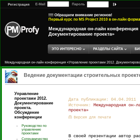
E-Mail
Пароль
Регистрация
!!!! Обращаем внимание регионов!
Первый курс по MS Project 2010 в он-лайн форм
Международная он-лайн конференция «
Документирование проекта»
ЭТО ИНТЕРЕСНО
РАЗДЕЛЫ САЙТА
БИ
Международная он-лайн конференция «Управление проектами 2012. Документирова
Ведение документации строительных проект
Управление
проектами 2012.
Дата публикации: 04.04.2011
Документирование
Источник:
Международная он-л
проекта.
проекта»
Обсуждение
конференции
Версия для печати
Руководство по
управлению
проектами
В своей презентации автор ра
Сотрудничество