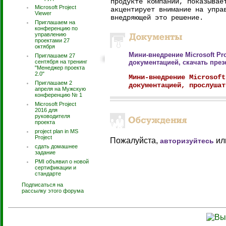
продукте компании, показывае
Microsoft Project
акцентирует внимание на упра
Viewer
внедряющей это решение.
Приглашаем на
конференцию по
управлению
проектами 27
октября
Мини-внедрение Microsoft Pr
Приглашаем 27
сентября на тренинг
документацией, скачать пре
"Менеджер проекта
2.0"
Мини-внедрение Microsoft
Приглашаем 2
документацией, прослушат
апреля на Мужскую
конференцию № 1
Microsoft Project
2016 для
руководителя
проекта
project plan in MS
Project
Пожалуйста,
ил
авторизуйтесь
сдать домашнее
задание
PMI объявил о новой
сертификации и
стандарте
Подписаться на
рассылку этого форума