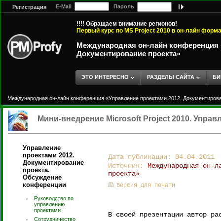
E-Mail
Пароль
Регистрация
!!!! Обращаем внимание регионов!
Первый курс по MS Project 2010 в он-лайн форм
Международная он-лайн конференция «
Документирование проекта»
ЭТО ИНТЕРЕСНО
РАЗДЕЛЫ САЙТА
БИ
Международная он-лайн конференция «Управление проектами 2012. Документирова
Мини-внедрение Microsoft Project 2010. Упра
Управление
проектами 2012.
Дата публикации: 04.04.2011
Документирование
Источник:
Международная он-л
проекта.
проекта»
Обсуждение
конференции
Версия для печати
Руководство по
управлению
проектами
В своей презентации автор ра
Сотрудничество