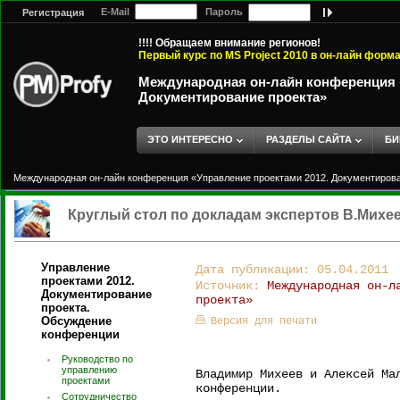
E-Mail
Пароль
Регистрация
!!!! Обращаем внимание регионов!
Первый курс по MS Project 2010 в он-лайн форм
Международная он-лайн конференция «
Документирование проекта»
ЭТО ИНТЕРЕСНО
РАЗДЕЛЫ САЙТА
БИ
Международная он-лайн конференция «Управление проектами 2012. Документирова
Круглый стол по докладам экспертов В.Михе
Управление
Дата публикации: 05.04.2011
проектами 2012.
Источник:
Международная он-л
Документирование
проекта»
проекта.
Обсуждение
Версия для печати
конференции
Руководство по
управлению
Владимир Михеев и Алексей Ма
проектами
конференции.
Сотрудничество