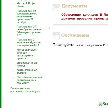
Microsoft Project
Viewer
Приглашаем на
конференцию по
Обсуждение докладов В.Ми
управлению
документированию проекта
проектами 27
октября
Приглашаем 27
сентября на тренинг
"Менеджер проекта
2.0"
Приглашаем 2
апреля на Мужскую
Пожалуйста,
ил
авторизуйтесь
конференцию № 1
Microsoft Project
2016 для
руководителя
проекта
project plan in MS
Project
сдать домашнее
задание
PMI объявил о новой
сертификации и
стандарте
Подписаться на
рассылку этого форума