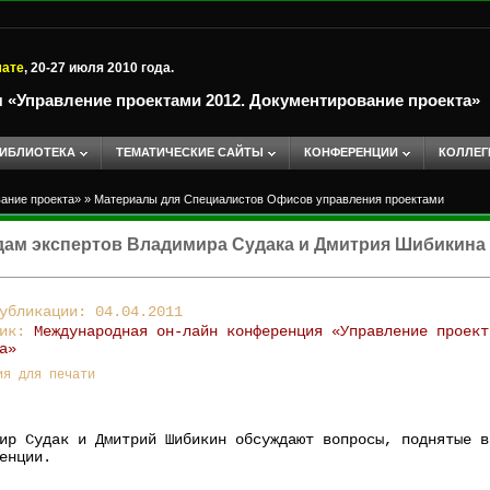
мате
, 20-27 июля 2010 года.
«Управление проектами 2012. Документирование проекта»
ИБЛИОТЕКА
ТЕМАТИЧЕСКИЕ САЙТЫ
КОНФЕРЕНЦИИ
КОЛЛЕГ
ание проекта»
»
Материалы для Специалистов Офисов управления проектами
дам экспертов Владимира Судака и Дмитрия Шибикина
убликации: 04.04.2011
ник:
Международная он-лайн конференция «Управление проект
а»
ия для печати
ир Судак и Дмитрий Шибикин обсуждают вопросы, поднятые в
енции.