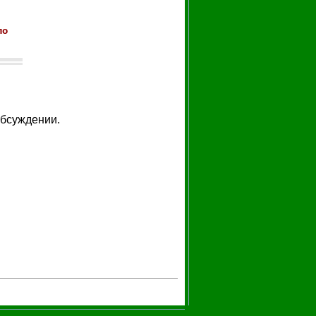
по
обсуждении.