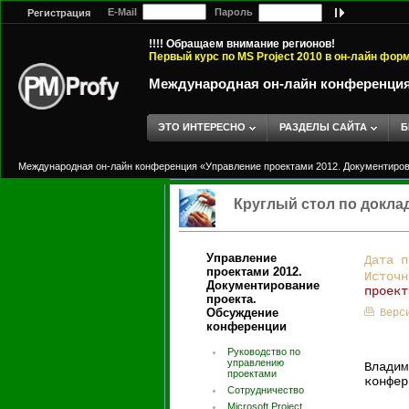
E-Mail
Пароль
Регистрация
!!!! Обращаем внимание регионов!
Первый курс по MS Project 2010 в он-лайн фор
Международная он-лайн конференция 
ЭТО ИНТЕРЕСНО
РАЗДЕЛЫ САЙТА
Б
Международная он-лайн конференция «Управление проектами 2012. Документиров
Круглый стол по докла
Управление
Дата п
проектами 2012.
Источ
Документирование
проект
проекта.
Обсуждение
Верс
конференции
Руководство по
управлению
Владим
проектами
конфер
Сотрудничество
Microsoft Project