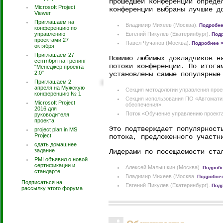
прошедшей конференции опреде
Microsoft Project
конференции выбраны лучшие д
Viewer
Приглашаем на
Владимир Михеев (Москва).
Подробне
конференцию по
управлению
Евгений Пикулев (Екатеринбург).
Под
проектами 27
Павел Чучанов (Москва).
Подробнее 
октября
Приглашаем 27
Помимо любимых докладчиков н
сентября на тренинг
потоки конференции. По итога
"Менеджер проекта
2.0"
установлены самые популярные
Приглашаем 2
апреля на Мужскую
Секция методологии управления прое
конференцию № 1
Секция использования ПО «Автоматиза
Microsoft Project
обеспечения».
2016 для
Поток «Обучение управлению проект
руководителя
проекта
Это подтверждает популярност
project plan in MS
Project
потока, предложенного участн
сдать домашнее
задание
Лидерами по посещаемости ста
PMI объявил о новой
сертификации и
Алексей Малышкин (Москва).
Подробн
стандарте
Владимир Михеев (Москва.
Подробне
Подписаться на
Евгений Пикулев (Екатеринбург).
Под
рассылку этого форума