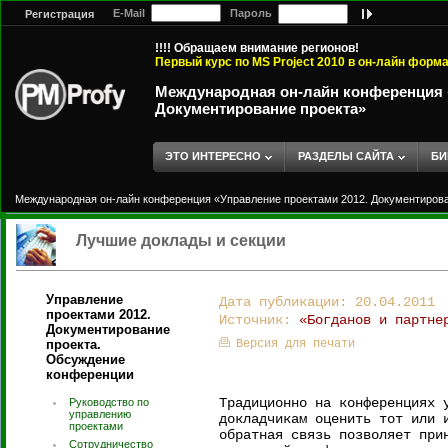
E-Mail
Пароль
Регистрация
!!!! Обращаем внимание регионов!
Первый курс по MS Project 2010 в он-лайн форм
Международная он-лайн конференция «
Документирование проекта»
ЭТО ИНТЕРЕСНО
РАЗДЕЛЫ САЙТА
БИ
Международная он-лайн конференция «Управление проектами 2012. Документирова
Лучшие доклады и секции
Управление
Дата публикации: 20.04.2011
проектами 2012.
Источник:
«Богданов и партне
Документирование
проекта.
Версия для печати
Обсуждение
конференции
Традиционно на конференциях 
Руководство по
управлению
докладчикам оценить тот или 
проектами
обратная связь позволяет при
Сотрудничество