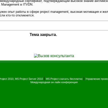
международный сертификат, подтверждающий высокое знание английско
t Management в ITVDN.
ужен опыт работы в сфере project management, высокая мотивация и жел
сли кто-то откликнется.
Тема закрыта.
|
|
roject 2010, MS Project Server 2010
MS Project скачать бесплатно
Управление прое
Международная он-лайн конференция