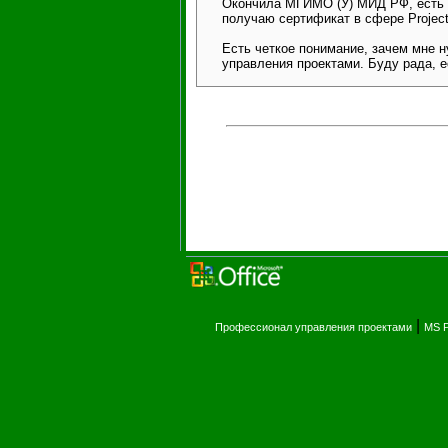
Окончила МГИМО (У) МИД РФ, есть 
получаю сертификат в сфере Projec
Есть четкое понимание, зачем мне н
управления проектами. Буду рада, е
|
Профессионал управления проектами
MS P