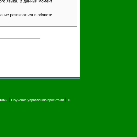
го языка. В данный момент
ание развиваться в области
|
|
ктами
Обучение управлению проектами
16