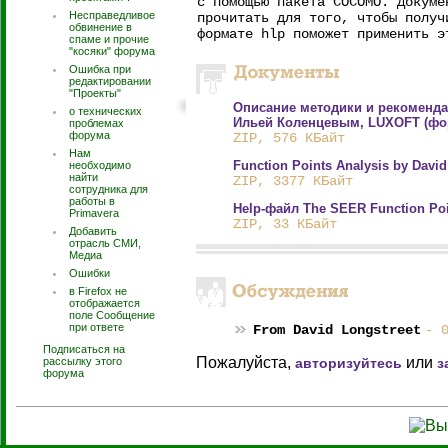
с помощью пакета COCOMO. Докуме
Несправедливое
прочитать для того, чтобы получ
обвинение в
формате hlp поможет применить э
спаме и прочие
"косяки" форума
Ошибка при
редактировании
"Проекты"
Описание методики и рекоменд
о технических
Ильей Коленцевым, LUXOFT (форм
проблемах
форума
ZIP, 576 КБайт
Нам
Function Points Analysis by Davi
необходимо
найти
ZIP, 3377 КБайт
сотрудника для
работы в
Help-файл The SEER Function Poi
Primavera
ZIP, 33 КБайт
Добавить
отрасль СМИ,
Медиа
Ошибки
в Firefox не
отображается
поле Сообщение
при ответе
From David Longstreet
- 
Подписаться на
Пожалуйста,
или
рассылку этого
авторизуйтесь
з
форума