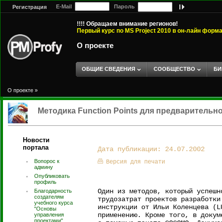
E-Mail
Пароль
Регистрация
!!!! Обращаем внимание регионов!
Первый курс по MS Project 2010 в он-лайн форм
О проекте
ОБЩИЕ СВЕДЕНИЯ
СООБЩЕСТВО
БИ
О проекте
»
Методика Function Points для предварительно
Новости
портала
Дата публикации: 24.07.2002
Вопорос к
Версия для печати
админу
Опубликовать
профиль
Один из методов, который успешн
Благодарность
создателям
трудозатрат проектов разработки
учебного курса
инструкции от Ильи Коленцева (L
"Основы
применению. Кроме того, в докум
управления
проектами".