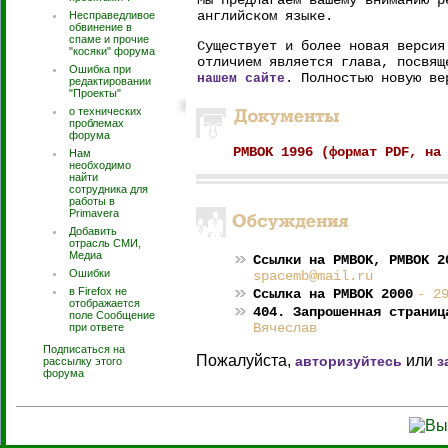
Мы предлагаем вашему вниманию р
английском языке.
Несправедливое
обвинение в
спаме и прочие
Существует и более новая версия
"косяки" форума
отличием является глава, посвящ
Ошибка при
. Полностью новую в
нашем сайте
редактировании
"Проекты"
о технических
проблемах
форума
PMBOK 1996 (формат PDF, на
Нам
необходимо
найти
сотрудника для
работы в
Primavera
Добавить
отрасль СМИ,
Медиа
Ссылки на PMBOK, PMBOK 2
Ошибки
spacemb@mail.ru
в Firefox не
Ссылка на PMBOK 2000
- 2
отображается
404. Запрошенная страниц
поле Сообщение
Вячеслав
при ответе
Подписаться на
Пожалуйста,
или
авторизуйтесь
з
рассылку этого
форума