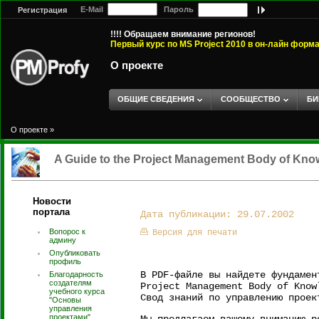
E-Mail
Пароль
Регистрация
!!!! Обращаем внимание регионов!
Первый курс по MS Project 2010 в он-лайн форм
О проекте
ОБЩИЕ СВЕДЕНИЯ
СООБЩЕСТВО
БИ
О проекте
»
A Guide to the Project Management Body of Kno
Новости
портала
Дата публикации: 29.07.2002
Вопорос к
Версия для печати
админу
Опубликовать
профиль
В PDF-файле вы найдете фундамен
Благодарность
создателям
Project Management Body of Know
учебного курса
Свод знаний по управлению проек
"Основы
управления
проектами".