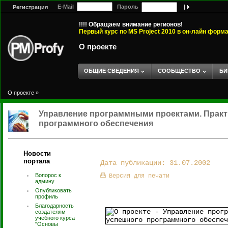
E-Mail
Пароль
Регистрация
!!!! Обращаем внимание регионов!
Первый курс по MS Project 2010 в он-лайн форм
О проекте
ОБЩИЕ СВЕДЕНИЯ
СООБЩЕСТВО
БИ
О проекте
»
Управление программными проектами. Практи
программного обеспечения
Новости
портала
Дата публикации: 31.07.2002
Вопорос к
Версия для печати
админу
Опубликовать
профиль
Благодарность
создателям
учебного курса
"Основы