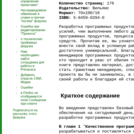
управления
Количество страниц:
176
проектами".
Издательство:
Вильямс
Несправедливое
Формат:
70x100/16
обвинение в
ISBN:
5-8459-0294-0
спаме и прочие
"косяки" форума
Разработка программных продукто
Ошибка при
редактировании
усилий, чем выполнение любого д
"Проекты"
программных продуктов, процесса
о технических
средств. Прочитав ее, вы узнает
проблемах
внести свой вклад в успешную ра
форума
достаточно универсальной. Благо
Нам
менеджеров программных продукто
необходимо
найти
кто приходит в ужас от обилия т
сотрудника для
книге представлен материал, дос
работы в
стать грамотным менеджером, спо
Primavera
проекта вы бы ни занимались, в 
Добавить
отрасль СМИ,
своей работы и благодаря ей ста
Медиа
Ошибки
в Firefox не
Краткое содержание
отображается
поле Сообщение
при ответе
Во введении представлен базовый
Подписаться на
обеспечения на сегодняшний день
рассылку этого
разработке программных продукто
форума
В главе 1 'Качественное програм
разрабатываться и поставляться 