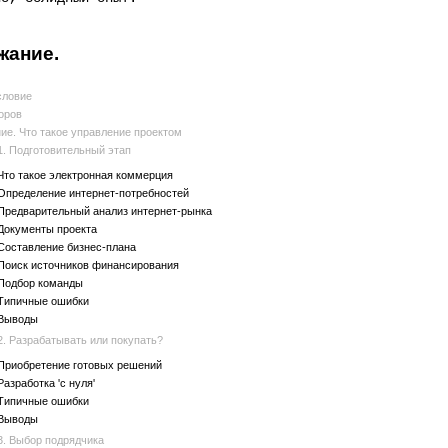
жание.
словие
оров
ие. Что такое управление проектом
1. Подготовительный этап
Что такое электронная коммерция
Определение интернет-потребностей
Предварительный анализ интернет-рынка
Документы проекта
Составление бизнес-плана
Поиск источников финансирования
Подбор команды
Типичные ошибки
Выводы
2. Разрабатывать или покупать?
Приобретение готовых решений
Разработка 'с нуля'
Типичные ошибки
Выводы
3. Выбор подрядчика