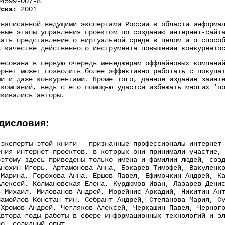
4599-007-8
уска:
2001
 написанной ведущими экспертами России в области информа
евые этапы управления проектом по созданию интернет-сайт
вать представление о виртуальной среде в целом и о спосо
в качестве действенного инструмента повышения конкуренто
ресована в первую очередь менеджерам оффлайновых компани
ернет может позволить более эффективно работать с покупа
ми и даже конкурентами. Кроме того, данное издание заинт
-компаний, ведь с его помощью удастся избежать многих 'п
лкивались авторы.
дисловия:
 эксперты этой книги — признанные профессионалы интернет
ения интернет-проектов, в которых они принимали участие,
оэтому здесь приведены только имена и фамилии людей, соз
Анохин Игорь, Артамонова Анна, Бокарев Тимофей, Вакуленк
 Марина, Горохова Анна, Ершов Павел, Ефимочкин Андрей, К
Алексей, Колмановская Елена, Курдюмов Иван, Лазарев Дени
в Михаил, Милованов Андрей, Морейнис Аркадий, Никитин Ан
Самойлов Констан тин, Себрант Андрей, Степанова Мария, С
 Хромов Андрей, Чегляков Алексей, Черкашин Павел, Черног
автора годы работы в сфере информационных технологий и э
но, солидный опыт.