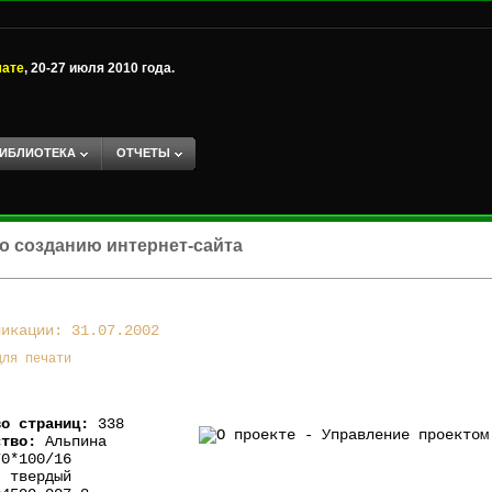
мате
, 20-27 июля 2010 года.
ИБЛИОТЕКА
ОТЧЕТЫ
о созданию интернет-сайта
ликации: 31.07.2002
для печати
во страниц:
338
ство:
Альпина
0*100/16
:
твердый