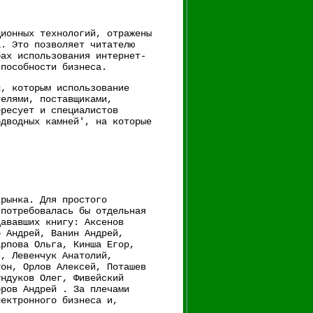
ционных технологий, отражены
а. Это позволяет читателю
бах использования интернет-
способности бизнеса.
й, которым использование
телями, поставщиками,
ересует и специалистов
одводных камней', на которые
-рынка. Для простого
 потребовалась бы отдельная
дававших книгу: Аксенов
о Андрей, Ванин Андрей,
арпова Ольга, Кинша Егор,
с, Левенчук Анатолий,
тон, Орлов Алексей, Поташев
ундуков Олег, Фивейский
оров Андрей . За плечами
лектронного бизнеса и,