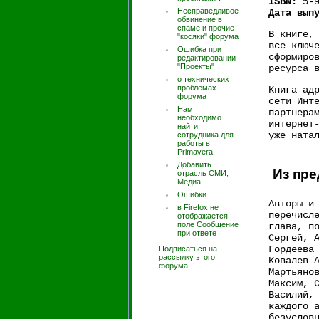
ISBN:
5-9
Несправедливое
Дата вып
обвинение в
спаме и прочие
В книге,
"косяки" форума
все ключ
Ошибка при
сформиро
редактировании
"Проекты"
ресурса 
о технических
проблемах
Книга ад
форума
сети Инт
Нам
партнера
необходимо
интернет
найти
уже ната
сотрудника для
работы в
Primavera
Добавить
Из пре
отрасль СМИ,
Медиа
Ошибки
Авторы и
в Firefox не
перечисл
отображается
поле Сообщение
глава, п
при ответе
Сергей, 
Гордеева
Подписаться на
рассылку этого
Ковалев 
форума
Мартьяно
Максим, 
Василий,
каждого 
безуслов