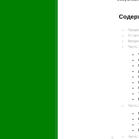
Содер
Преди
От авт
Введен
Часть 
Часть 
Часть 