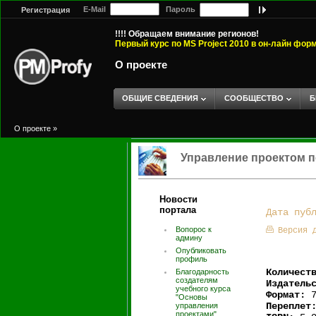
E-Mail
Пароль
Регистрация
!!!! Обращаем внимание регионов!
Первый курс по MS Project 2010 в он-лайн фор
О проекте
ОБЩИЕ СВЕДЕНИЯ
СООБЩЕСТВО
Б
О проекте
»
Управление проектом п
Новости
портала
Дата пуб
Вопорос к
Версия 
админу
Опубликовать
профиль
Количест
Благодарность
создателям
Издатель
учебного курса
Формат:
7
"Основы
Переплет
управления
проектами".