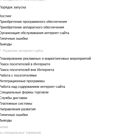
Порядок запуска
Хостинг
Приобретение программного обеспечения
Приобретение аппаратного обеспечения
Организация обслуживания интернет-сайта
Типичные ошибки
Выводы
7. Развитие интернет-сайта
Планирование рекламных и маркетинговых мероприятий
Поиск посетителей в Интернете
Поиск посетителей вне Интернета
Работа с посетителями
Интеграционные программы
Работа над содержанием интернет-сайта
Специальные формы торговли
Службы доставки
Платежные системы
Направления развития
Типичные ошибки
Выводы
чение
ь специальных терминов