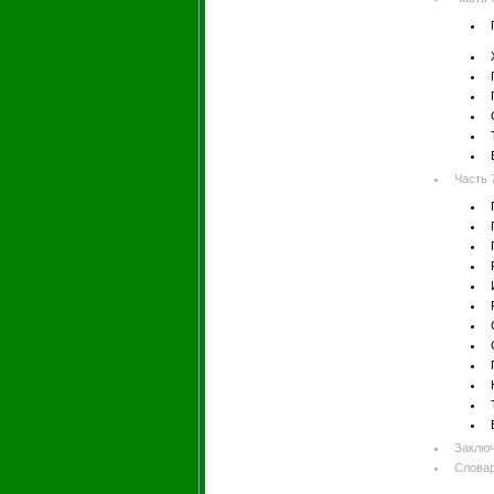
Часть 
Заклю
Словар