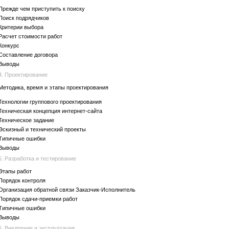
Прежде чем приступить к поиску
Поиск подрядчиков
Критерии выбора
Расчет стоимости работ
Конкурс
Составление договора
Выводы
4. Проектирование
Методика, время и этапы проектирования
Технологии группового проектирования
Техническая концепция интернет-сайта
Техническое задание
Эскизный и технический проекты
Типичные ошибки
Выводы
5. Разработка и тестирование
Этапы работ
Порядок контроля
Организация обратной связи Заказчик-Исполнитель
Порядок сдачи-приемки работ
Типичные ошибки
Выводы
6. Внедрение и эксплуатация