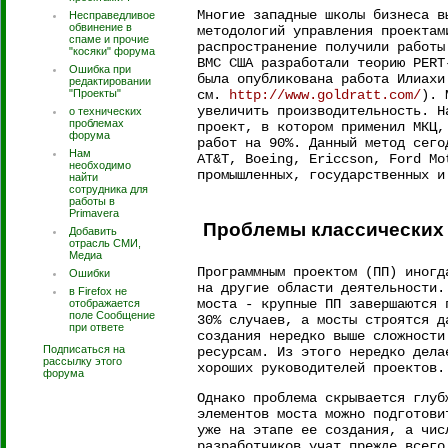
Многие западные школы бизнеса в
Несправедливое
обвинение в
методологий управления проектам
спаме и прочие
распространение получили работы
"косяки" форума
ВМС США разработали теорию PERT
Ошибка при
была опубликована работа Илиахи
редактировании
"Проекты"
см.
http://www.goldratt.com/
). 
увеличить производительность. Н
о технических
проблемах
проект, в котором применил МКЦ,
форума
работ на 90%. Данный метод сего
Нам
AT&T, Boeing, Eriсcson, Ford Mo
необходимо
промышленных, государственных и
найти
сотрудника для
работы в
Primavera
Проблемы классических
Добавить
отрасль СМИ,
Медиа
Программным проектом (ПП) иногд
Ошибки
на другие области деятельности.
в Firefox не
моста - крупные ПП завершаются 
отображается
поле Сообщение
30% случаев, а мосты строятся д
при ответе
создания нередко выше сложности
Подписаться на
ресурсам. Из этого нередко дела
рассылку этого
хороших руководителей проектов
форума
Однако проблема скрывается глуб
элементов моста можно подготови
уже на этапе ее создания, а чис
разработчиков учат прежде всего