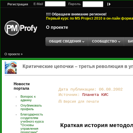
E-Mail
Пароль
Регистрация
!!!! Обращаем внимание регионов!
Первый курс по MS Project 2010 в он-лайн форм
О проекте
ОБЩИЕ СВЕДЕНИЯ
СООБЩЕСТВО
БИ
О проекте
»
Критические цепочки – третья революция в 
Новости
портала
Дата публикации: 06.08.2002
Источник:
Планета КИС
Вопорос к
админу
Версия для печати
Опубликовать
профиль
Благодарность
создателям
учебного курса
Краткая история методо
"Основы
управления
проектами".