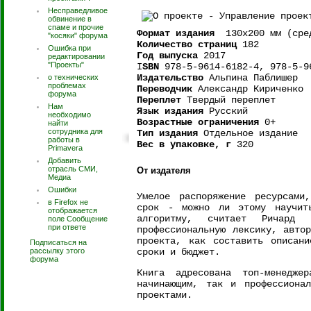
Несправедливое
обвинение в
спаме и прочие
Формат издания
130х200 мм (сред
"косяки" форума
Количество страниц
182
Ошибка при
Год выпуска
2017
редактировании
"Проекты"
I
SBN
978-5-9614-6182-4, 978-5-9
Издательство
Альпина Паблишер
о технических
проблемах
Переводчик
Александр Кириченко
форума
Переплет
Твердый переплет
Нам
Язык издания
Русский
необходимо
Возрастные ограничения
0+
найти
сотрудника для
Тип издания
Отдельное издание
работы в
Вес в упаковке, г
320
Primavera
Добавить
отрасль СМИ,
От издателя
Медиа
Ошибки
Умелое распоряжение ресурсами
в Firefox не
срок - можно ли этому научить
отображается
алгоритму, считает Ричард 
поле Сообщение
при ответе
профессиональную лексику, авто
проекта, как составить описани
Подписаться на
рассылку этого
сроки и бюджет.
форума
Книга адресована топ-менедже
начинающим, так и профессиона
проектами.