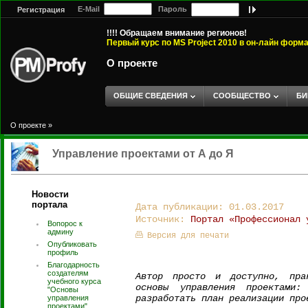
E-Mail
Пароль
Регистрация
!!!! Обращаем внимание регионов!
Первый курс по MS Project 2010 в он-лайн форм
О проекте
ОБЩИЕ СВЕДЕНИЯ
СООБЩЕСТВО
БИ
О проекте
»
Управление проектами от А до Я
Новости
портала
Дата публикации: 01.03.2017
Источник:
Портал «Профессионал 
Вопорос к
админу
Версия для печати
Опубликовать
профиль
Благодарность
создателям
Автор просто и доступно, прак
учебного курса
основы управления проектами
"Основы
разработать план реализации про
управления
проектами".