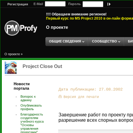
E-Mail
Пароль
Регистрация
!!!! Обращаем внимание регионов!
Первый курс по MS Project 2010 в он-лайн форм
О проекте
ОБЩИЕ СВЕДЕНИЯ
СООБЩЕСТВО
БИ
О проекте
»
Project Close Out
Новости
портала
Дата публикации: 27.08.2002
Вопорос к
Версия для печати
админу
Опубликовать
профиль
Завершение работ по проекту пр
Благодарность
создателям
разрешение всех спорных вопро
учебного курса
"Основы
управления
проектами".