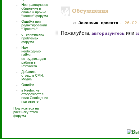
Несправедливое
обвинение в
спаме и прочие
"косяки" форума
Ошибка при
Заказчик проекта
- 26.02
редактировании
"Проекты"
Пожалуйста,
или
авторизуйтесь
з
о технических
проблемах
форума
Нам
необходимо
найти
сотрудника для
работы в
Primavera
Добавить
отрасль СМИ,
Медиа
Ошибки
в Firefox не
отображается
поле Сообщение
при ответе
Подписаться на
рассылку этого
форума