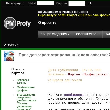
E-Mail
Пароль
Регистрация
!!!! Обращаем внимание регионов!
Первый курс по MS Project 2010 в он-лайн форм
О проекте
ОБЩИЕ СВЕДЕНИЯ
СООБЩЕСТВО
БИ
О проекте
»
Приз для зарегистрированных пользователей
Новости
Дата публикации: 14.10.2002
портала
Источник:
Портал «Профессионал 
Вопорос к
Версия для печати
админу
Опубликовать
профиль
Как уже
на нашем сайт
Благодарность
сообщалось
создателям
дистанционного обучения 'Управл
учебного курса
бесплатно предоставит доступ к 
"Основы
управления
проектами".