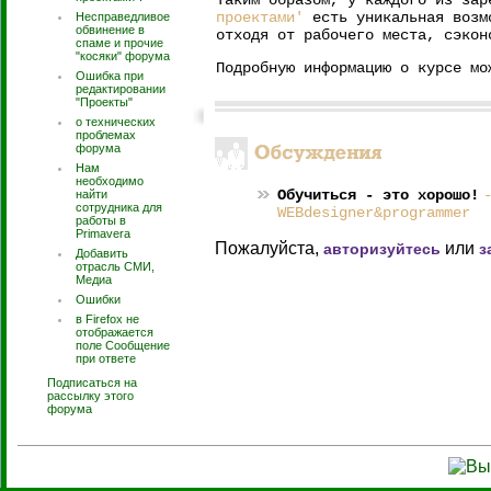
Таким образом, у каждого из зар
проектами'
есть уникальная возмо
Несправедливое
обвинение в
отходя от рабочего места, сэкон
спаме и прочие
"косяки" форума
Подробную информацию о курсе м
Ошибка при
редактировании
"Проекты"
о технических
проблемах
форума
Нам
необходимо
Обучиться - это хорошо!
найти
сотрудника для
WEBdesigner&programmer
работы в
Primavera
Пожалуйста,
или
авторизуйтесь
з
Добавить
отрасль СМИ,
Медиа
Ошибки
в Firefox не
отображается
поле Сообщение
при ответе
Подписаться на
рассылку этого
форума