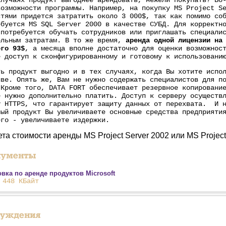
случаях продукт выгоднее арендовать, нежели покупать? Во
возможности программы. Например, на покупку MS Project S
стями придется затратить около 3 000$, так как помимо со
ебуется MS SQL Server 2000 в качестве СУБД. Для корректн
 потребуется обучать сотрудников или приглашать специали
ельным затратам. В то же время,
аренда одной лицензии на
его 93$
, а месяца вполне достаточно для оценки возможнос
е доступ к сконфигурированному и готовому к использовани
ть продукт выгодно и в тех случаях, когда Вы хотите испо
иве. Опять же, Вам не нужно содержать специалистов для п
 Кроме того, DATA FORT обеспечивает резервное копировани
е нужно дополнительно платить. Доступ к серверу осуществ
у HTTPS, что гарантирует защиту данных от перехвата. И н
ный продукт Вы увеличиваете основные средства предприяти
его - увеличиваете издержки.
та стоимости аренды MS Project Server 2002 или MS Project
вка по аренде продуктов Microsoft
 448 КБайт