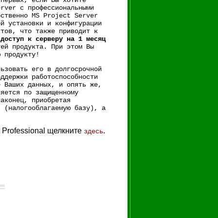
-первых, если Вы хотите
erver с профессиональными
бственно MS Project Server
ой установки и конфигурации
стов, что также приводит к
 доступ к серверу на 1 месяц
тей продукта. При этом Вы
ю продукту!
льзовать его в долгосрочной
оддержки работоспособности
е Ваших данных, и опять же,
ляется по защищенному
аконец, приобретая
я (налогооблагаемую базу), а
 Professional щелкните
.
здесь