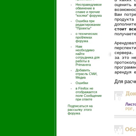
В каких 
оценить 
Несправедливое
обвинение в
возможно
спаме и прочие
Вам потр
"косяки" форума
продукта
Ошибка при
дополнит
редактировании
"Проекты"
стоит вс
получает
о технических
проблемах
форума
Арендова
Нам
перспект
необходимо
сервера.
найти
за это н
сотрудника для
работы в
протокол
Primavera
программ
Добавить
арендуя 
отрасль СМИ,
Медиа
Для расче
Ошибки
в Firefox не
отображается
поле Сообщение
при ответе
Листо
Подписаться на
PDF,
рассылку этого
форума