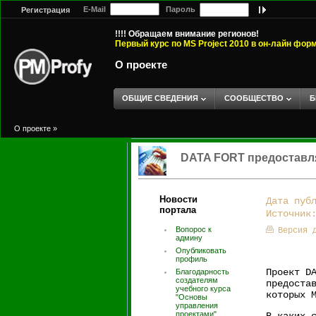
E-Mail
Пароль
Регистрация
!!!! Обращаем внимание регионов!
Первый курс по MS Project 2010 в он-лайн фор
О проекте
ОБЩИЕ СВЕДЕНИЯ
СООБЩЕСТВО
Б
О проекте
»
DATA FORT предоставляет
Новости
Дата пуб
портала
Источни
Вопорос к
Версия 
админу
Опубликовать
профиль
Проект D
Благодарность
создателям
предоста
учебного курса
которых 
"Основы
управления
проектами".