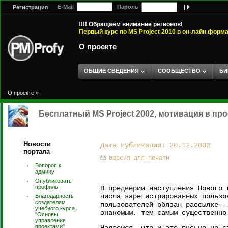
E-Mail
Пароль
Регистрация
!!!! Обращаем внимание регионов!
Первый курс по MS Project 2010 в он-лайн форм
О проекте
ОБЩИЕ СВЕДЕНИЯ
СООБЩЕСТВО
БИ
О проекте
»
Бесплатный MS Project 2002, мотивация в пр
Новости
Дата публикации: 20.12.2002
портала
Версия для печати
Вопорос к
админу
Опубликовать
профиль
В предверии наступления Нового
числа зарегистрированных пользо
Благодарность
создателям
пользователей обязан рассылке -
учебного курса
знакомым, тем самым существенно
"Основы
управления
проектами".