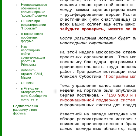
Надеемся, что и это письмо не с
исключительно приятной новости 
Несправедливое
обвинение в
между нашими зарегистрированным
спаме и прочие
- русифицированная версия Micro
"косяки" форума
счастливчик (или счастливица) с
Ошибка при
всех Ваших коллег еще есть шан
редактировании
"Проекты"
забудьте проверить, можете ли В
о технических
проблемах
После розыгрыша лотерии будет р
форума
новогодними сюрпризами.
Нам
необходимо
На этой неделе московское отдел
найти
проектных организациях. Тема мо
сотрудника для
работы в
поскольку благодаря программам 
Primavera
производительность труда персон
Добавить
работ. Программам мотивации пос
отрасль СМИ,
Алексея Субботина
'Программы мо
Медиа
Ошибки
Тема управления качеством также
в Firefox не
недели на портале были опублико
отображается
Сергея Костякова -
'ISO 9000 и 
поле Сообщение
при ответе
информационной поддержки систем
информационных систем для подде
Подписаться на
рассылку этого
форума
Известной на западе методике к
обзоре рассматривается история 
снижения производственного брак
самых неожиданных областях, нап