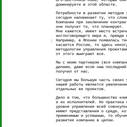
Юго-Восточной Азии, которые они
доминируети в этой области.
Потребности в развитии методов 
сегодня напоминает ту, что слож
Компании при заключении контрак
они получат то, что планируют.
Мне кажется, имеет место встреч
англоговорящего мира и, прежде 
Например, в Японии появилась те
касается России, то здесь никог
методологии управления проектам
от этого выиграют все.
Мы с моим партнером (вся компан
делаем, даже если наш последний
получил от нас.
Сегодня мы большую часть своих 
нашей работы является увеличени
отдельных ее проектов.
Дело в том, что большинство ком
и их исполнителей. Но практика 
уровне управление всей совокупн
имеют представления о среде, ко
применимым и успешным, то обуче
развития компании в целом.