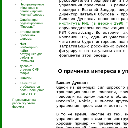
руководителей предприятий и пр
Несправедливое
управления проектами. В рамках
обвинение в
президент Евгений Зиндер, вице
спаме и прочие
директор Наталья Обухова - про
"косяки" форума
Вильяма Дункана, основного ра
Ошибка при
института PMI (в версии 1996 г
редактировании
"Проекты"
соруководителем консультационн
о технических
PSM Consulting. Во встрече так
проблемах
компании IBS, один из участник
форума
читателям будет интересно позн
Нам
затрагивающих российских руков
необходимо
фигурирует на титульном листе 
найти
сотрудника для
фрагменты этой беседы.
работы в
Primavera
Добавить
отрасль СМИ,
О причинах интереса к 
Медиа
Ошибки
Вильям Дункан:
в Firefox не
отображается
Одной из движущих сил широкого 
поле Сообщение
транснациональные компании, заи
при ответе
говорили на одном языке в облас
Подписаться на
Motorola, Nokia, и многие други
рассылку этого
управления проектами и хотят, ч
форума
В то же время, многие из тех, к
управление проектами как инстру
Хороший пример -- применение пр