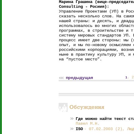
Марина Грашина (вице-председате
Consulting - Росиия):
Управление Проектами (УП) в Рос
сказать несколько слов. На само
нашей страны: и десять, и двадц
использовалось во многих област
программах, в строительстве и т
систему мировых стандартов УП. 
процесс имеет две стороны: мы (
опыт, и мы по-новому осмысляем 
российскими корпорациями, возни
ныне в практику культуру УП, и 
на “пустое место”.
предыдущая
.
2
1
Где можно найти текст ст
Павел М.Н.
ISO
- 07.02.2003 (2), Лю