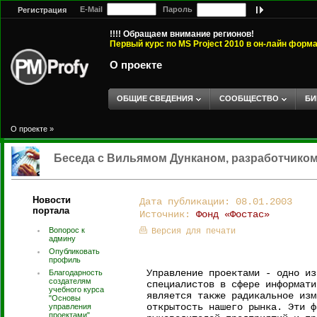
E-Mail
Пароль
Регистрация
!!!! Обращаем внимание регионов!
Первый курс по MS Project 2010 в он-лайн форм
О проекте
ОБЩИЕ СВЕДЕНИЯ
СООБЩЕСТВО
БИ
О проекте
»
Беседа с Вильямом Дунканом, разработчико
Новости
Дата публикации: 08.01.2003
портала
Источник:
Фонд «Фостас»
Вопорос к
Версия для печати
админу
Опубликовать
профиль
Управление проектами - одно из
Благодарность
создателям
специалистов в сфере информати
учебного курса
является также радикальное изм
"Основы
открытость нашего рынка. Эти ф
управления
проектами".