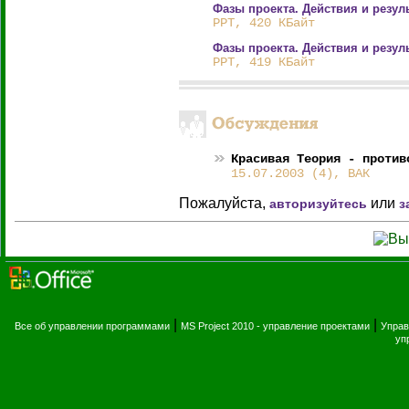
Фазы проекта. Действия и резул
PPT, 420 КБайт
Фазы проекта. Действия и резул
PPT, 419 КБайт
Красивая Теория - против
15.07.2003 (4), ВАК
Пожалуйста,
или
авторизуйтесь
з
|
|
Все об управлении программами
MS Project 2010 - управление проектами
Управ
уп