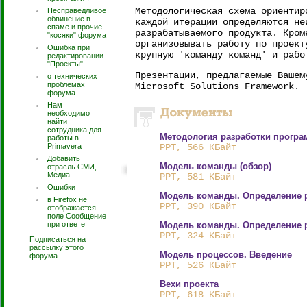
Методологическая схема ориентир
Несправедливое
обвинение в
каждой итерации определяются не
спаме и прочие
разрабатываемого продукта. Кром
"косяки" форума
организовывать работу по проект
Ошибка при
крупную 'команду команд' и раб
редактировании
"Проекты"
Презентации, предлагаемые Вашем
о технических
проблемах
Microsoft Solutions Framework.
форума
Нам
необходимо
найти
сотрудника для
Методология разработки програ
работы в
Primavera
PPT, 566 КБайт
Добавить
Модель команды (обзор)
отрасль СМИ,
Медиа
PPT, 581 КБайт
Ошибки
Модель команды. Определение 
в Firefox не
PPT, 390 КБайт
отображается
поле Сообщение
при ответе
Модель команды. Определение р
PPT, 324 КБайт
Подписаться на
рассылку этого
Модель процессов. Введение
форума
PPT, 526 КБайт
Вехи проекта
PPT, 618 КБайт