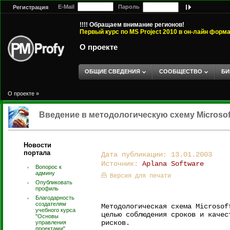
E-Mail
Пароль
Регистрация
!!!! Обращаем внимание регионов!
Первый курс по MS Project 2010 в он-лайн форм
О проекте
ОБЩИЕ СВЕДЕНИЯ
СООБЩЕСТВО
БИ
О проекте
»
Введение в методологическую схему Microsoft
Новости
портала
Дата публикации: 13.01.2003
Источник:
Aplana Software
Вопорос к
админу
Версия для печати
Опубликовать
профиль
Благодарность
создателям
Методологическая схема Microsof
учебного курса
целью соблюдения сроков и качес
"Основы
рисков.
управления
проектами".