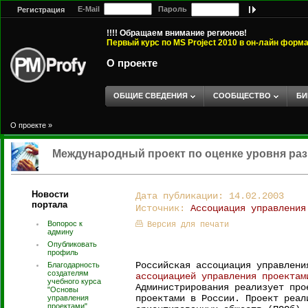
E-Mail
Пароль
Регистрация
!!!! Обращаем внимание регионов!
Первый курс по MS Project 2010 в он-лайн форм
О проекте
ОБЩИЕ СВЕДЕНИЯ
СООБЩЕСТВО
БИ
О проекте
»
Международный проект по оценке уровня раз
Новости
Дата публикации: 14.02.2003
портала
Источник:
Ассоциация управления
Вопорос к
Версия для печати
админу
Опубликовать
профиль
Российская ассоциация управлен
Благодарность
создателям
ассоциацией управления проектам
учебного курса
Администрирования реализует про
"Основы
проектами в России. Проект реал
управления
проектами".