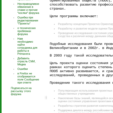
ориентированных обществ (ПООб),
Несправедливое
способствовать развитию професс
обвинение в
странах.
спаме и прочие
"косяки" форума
Цели программы включают:
Ошибка при
редактировании
"Проекты"
Разработку концепции Проектно-Ориенти
о технических
Разработку и развитие модели оценки П
проблемах
Проведение исследования состояния упра
форума
сходства и различия между данными обще
Нам
необходимо
Подобные исследования были пров
найти
Великобритании и в 2002г. в Инд
сотрудника для
работы в
Primavera
В 2003 году такой исследователь
Добавить
отрасль СМИ,
Цель проекта оценки состояния у
Медиа
рамках которого оценить степень
Ошибки
ПООб активно развивается, и сра
в Firefox не
исследований, проведенных в дру
отображается
поле Сообщение
Проведение такого исследования 
при ответе
Подписаться на
Популяризация использования проектных 
рассылку этого
общественных учреждениях
форума
Накопление базы знаний, являющейся осн
оценки состояния управления проектами 
Разработка стратегии развития компетенц
Поддержка диалога между российскими п