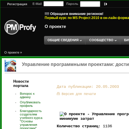
E-Mail
Пароль
Регистрация
!!!! Обращаем внимание регионов!
Первый курс по MS Project 2010 в он-лайн форм
О проекте
ОБЩИЕ СВЕДЕНИЯ
СООБЩЕСТВО
БИ
О проекте
»
Управление программными проектами: дости
Новости
портала
Дата публикации: 20.05.2003
Вопорос к
Версия для печати
админу
Опубликовать
профиль
Благодарность
создателям
учебного курса
"Основы
управления
Количество страниц:
1136
проектами".