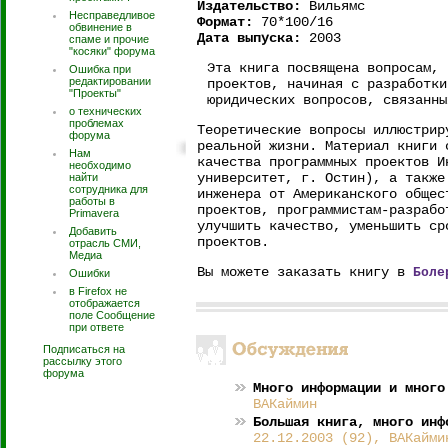
Издательство:
Вильямс
Несправедливое
Формат:
70*100/16
обвинение в
Дата выпуска:
2003
спаме и прочие
"косяки" форума
Эта книга посвящена вопросам, 
Ошибка при
редактировании
проектов, начиная с разработки
"Проекты"
юридических вопросов, связанны
о технических
проблемах
Теоретические вопросы иллюстрир
форума
реальной жизни. Материал книги 
Нам
качества программных проектов И
необходимо
университет, г. Остин), а также
найти
сотрудника для
инженера от Американского общес
работы в
проектов, программистам-разрабо
Primavera
улучшить качество, уменьшить ср
Добавить
проектов.
отрасль СМИ,
Медиа
Вы можете заказать книгу в
Боле
Ошибки
в Firefox не
отображается
поле Сообщение
при ответе
Подписаться на
рассылку этого
форума
Много информации и много
ВАКаймин
Большая книга, много инф
22.12.2003 (92), ВАКайми