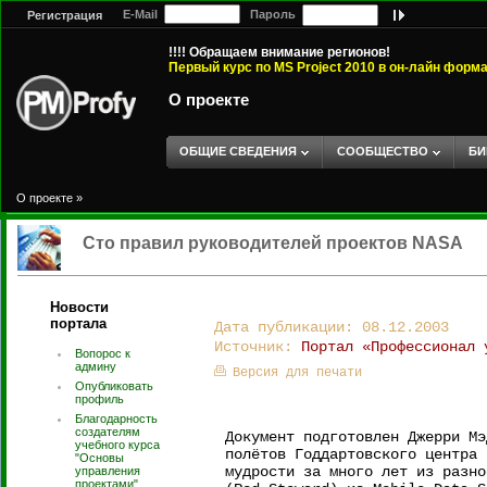
E-Mail
Пароль
Регистрация
!!!! Обращаем внимание регионов!
Первый курс по MS Project 2010 в он-лайн форм
О проекте
ОБЩИЕ СВЕДЕНИЯ
СООБЩЕСТВО
БИ
О проекте
»
Сто правил руководителей проектов NASA
Новости
портала
Дата публикации: 08.12.2003
Источник:
Портал «Профессионал 
Вопорос к
админу
Версия для печати
Опубликовать
профиль
Благодарность
создателям
Документ подготовлен Джерри Мэ
учебного курса
полётов Годдартовского центра 
"Основы
мудрости за много лет из разно
управления
проектами".