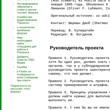
(Rod Steward) из Mobile Data S
Несправедливое
января 1995 года. Обновлено 9 
обвинение в
Леманом (Oliver F. Lehmann, Is
спаме и прочие
"косяки" форума
Оригинальный источник: uc-adc1
Ошибка при
редактировании
Контакт: Шерман Джоб (Sherman
"Проекты"
о технических
Перевод: В. Куперштейн
проблемах
форума
Редакция: В. Богданов
Нам
необходимо
найти
сотрудника для
Руководитель проекта
работы в
Primavera
Добавить
Правило 1. Руководитель проекта
отрасль СМИ,
хотя бы один раз, должен знать 
Медиа
органов, так и у субподрядчиков
Ошибки
руководитель проекта заинтересо
в Firefox не
самому, что они делают.
отображается
поле Сообщение
при ответе
Правило 2. Руководитель проекта
систему премирования и штрафов,
Подписаться на
рассылку этого
форума
Правило 3. Принципы управления 
должны найти нужных для выполне
выполнить её.
Правило 4. С кем бы вы не имели