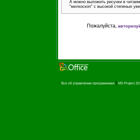
А можно выложить рисунки в читаемо
"мелкоскоп" с высокой степенью ув
Пожалуйста,
авторизу
|
Все об управлении программами
MS Project 2