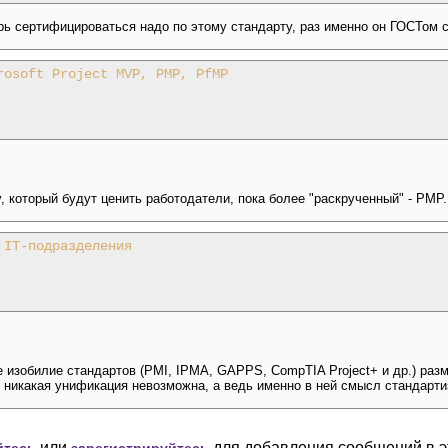
перь сертифицироваться надо по этому стандарту, раз именно он ГОСТом 
rosoft Project MVP, PMP, PfMP
, который будут ценить работодатели, пока более "раскрученный" - PMP.
 IT-подразделения
е изобилие стандартов (PMI, IPMA, GAPPS, CompTIA Project+ и др.) раз
о никакая унификация невозможна, а ведь именно в ней смысл стандарти
или
для добавления сообщений в э