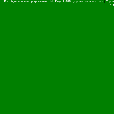
|
|
Все об управлении программами
MS Project 2010 - управление проектами
Управ
уп