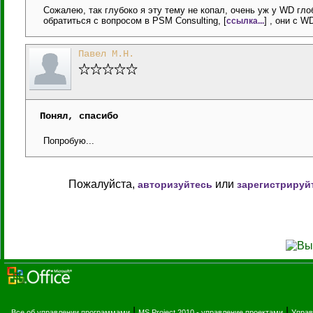
Сожалею, так глубоко я эту тему не копал, очень уж у WD гл
обратиться с вопросом в PSM Consulting, [
] , они с 
ссылка...
Павел М.Н.
Понял, спасибо
Попробую...
Пожалуйста,
или
авторизуйтесь
зарегистрируй
|
|
Все об управлении программами
MS Project 2010 - управление проектами
Управ