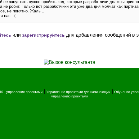
б ее запустить нужно пробить код, которые разработчики должны прислат
а не робит. Только вот разработчики эти уже два дня молчат как партиза
се, не понятно. Жаль ...
 нас :-(
или
для добавления сообщений в э
йтесь
зарегистрируйтесь
|
|
010 - управление проектами
Управление проектами для начинающих
Обучение упра
управлению проектами