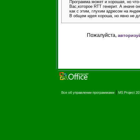
Программа может и хорошая, но что-
Вас,которое RTT генерит. А иначе он
как с этим, глухим адресом на яндек
В общем идея хороша, но явно не для
Пожалуйста,
авторизу
|
Все об управлении программами
MS Project 2