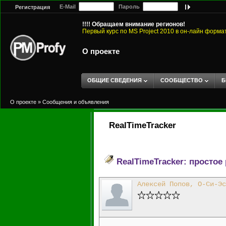
E-Mail
Пароль
Регистрация
!!!! Обращаем внимание регионов!
Первый курс по MS Project 2010 в он-лайн форма
О проекте
ОБЩИЕ СВЕДЕНИЯ
СООБЩЕСТВО
Б
О проекте
»
Сообщения и объявления
RealTimeTracker
RealTimeTracker: просто
Алексей Попов, О-Си-Эс