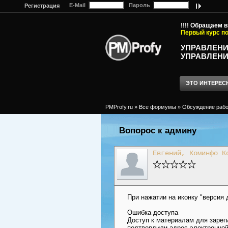
E-Mail
Пароль
Регистрация
!!!! Обращаем 
Первый курс по
УПРАВЛЕНИ
УПРАВЛЕНИ
ЭТО ИНТЕРЕС
PMProfy.ru
»
Все формумы
»
Обсуждение рабо
Вопорос к админу
Евгений, Коминфо К
При нажатии на иконку "версия
Ошибка доступа
Доступ к материалам для зарег
подтвердили адрес электронной